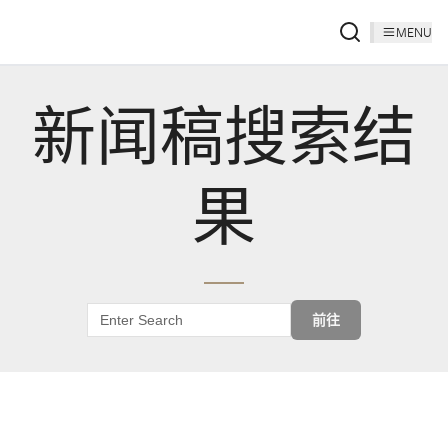
MENU
新闻稿搜索结
果
前往