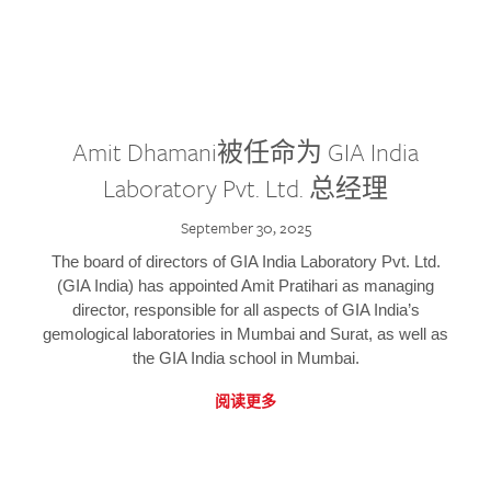
Amit Dhamani被任命为 GIA India
Laboratory Pvt. Ltd. 总经理
September 30, 2025
The board of directors of GIA India Laboratory Pvt. Ltd.
(GIA India) has appointed Amit Pratihari as managing
director, responsible for all aspects of GIA India’s
gemological laboratories in Mumbai and Surat, as well as
the GIA India school in Mumbai.
阅读更多