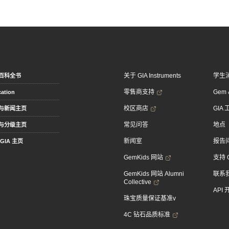
关于 GIA Instruments
学生
百科全书
零售商支持
Gem &
ation
校区商店
GIA
与新闻主页
常见问答
地点
与分级主页
新闻室
报告
GIA 主页
GemKids 网站
支持 
GemKids 网站 Alumni
联系
Collective
API
珠宝质量保证基准v
4C 钻石品质标准