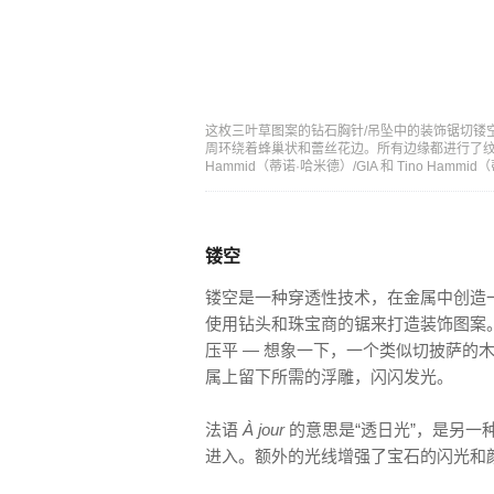
这枚三叶草图案的钻石胸针/吊坠中的装饰锯切镂
周环绕着蜂巢状和蕾丝花边。所有边缘都进行了纹边。由 Neil
Hammid（蒂诺·哈米德）/GIA 和 Tino Hammi
镂空
镂空是一种穿透性技术，在金属中创造
使用钻头和珠宝商的锯来打造装饰图案
压平 — 想象一下，一个类似切披萨的
属上留下所需的浮雕，闪闪发光。
法语
À jour
的意思是“透日光”，是另一
进入。额外的光线增强了宝石的闪光和