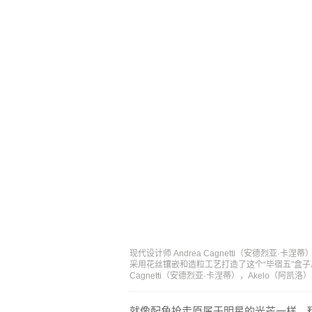
现代设计师 Andrea Cagnetti（安德烈亚·卡
采用花丝镶嵌和造粒工艺打造了这个“毕宿五”盒子。
Cagnetti（安德烈亚·卡涅蒂），Akelo（阿凯洛）
就像配角抢走原属于明星的光芒一样，