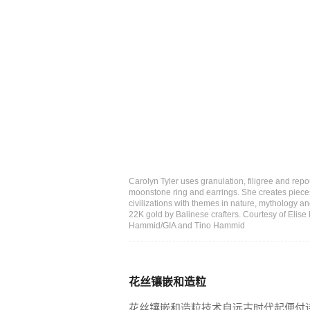
Carolyn Tyler uses granulation, filigree and rep
moonstone ring and earrings. She creates pieces 
civilizations with themes in nature, mythology and
22K gold by Balinese crafters. Courtesy of Elise
Hammid/GIA and Tino Hammid
花丝镶嵌和造粒
花丝镶嵌和造粒技术自远古时代起便付