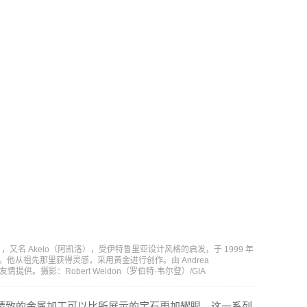
涅蒂），又名 Akelo（阿凯洛），受伊特鲁里亚设计风格的启发，于 1999 年
他从祖先那里获得灵感，采用黄金进行创作。由 Andrea
友情提供。摄影：Robert Weldon（罗伯特·韦尔登）/GIA
精致的金属加工可以比所展示的宝石更加耀眼。这一系列