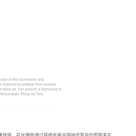
oussé in this tourmaline and
inspired by artifacts from ancient
 tribal art. Her jewelry is fashioned in
 Misiorowski. Photo by Tino
诸使用。花丝镶嵌通过将细金属丝焊接成复杂的图案来实