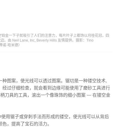
空铂金一下子就吸引了人们的注意力，每片叶子上都饰以月桂花冠，四
 Lane, Inc, Beverly Hills 友情提供。摄影：Tino
d（蒂诺·哈米德）
一种图案，使光线可以透过图案。锯切是一种镂空技术,
。经过仔细检查，就会看到边缘可能使用了磨砂工具进行
木柄刀具的工具，滚出一个像珠饰的细小图案 — 在镂空金
种使用锯子或穿刺手法而形成的镂空，使光线可以从背后
颜色，提高了宝石的活力。