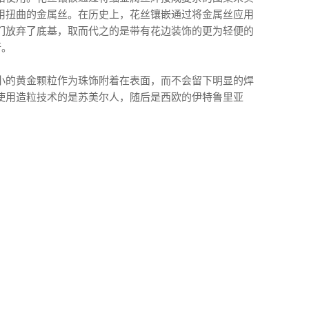
用扭曲的金属丝。在历史上，花丝镶嵌通过将金属丝应用
们放弃了底基，取而代之的是带有花边装饰的更为轻便的
行。
小的黄金颗粒作为珠饰附着在表面，而不会留下明显的焊
使用造粒技术的是苏美尔人，随后是西欧的伊特鲁里亚