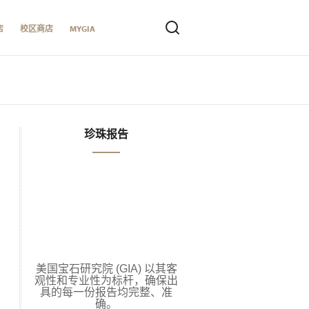
店
校区商店
MYGIA
珍珠报告
美国宝石研究院 (GIA) 以其客
观性和专业性为标杆，确保出
具的每一份报告均完整、准
确。