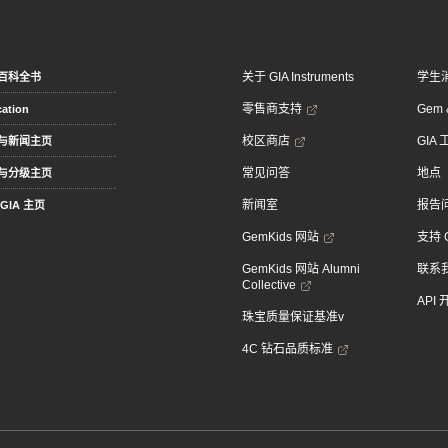
关于 GIA Instruments
学生
百科全书
零售商支持
Gem &
ation
校区商店
GIA
与新闻主页
常见问答
地点
与分级主页
新闻室
报告
GIA 主页
GemKids 网站
支持 
GemKids 网站 Alumni
联系
Collective
API
珠宝质量保证基准v
4C 钻石品质标准