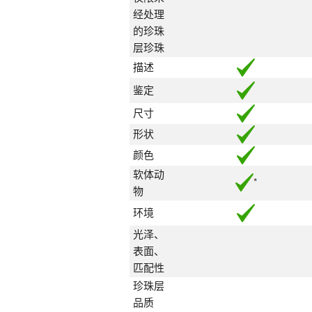
经处理
的珍珠
层珍珠
描述
鉴定
尺寸
形状
颜色
软体动
物
环境
光泽、
表面、
匹配性
珍珠层
品质