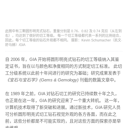
此图中有三颗圆形明亮式钻石，重量分别是 0.76、0.82 及 0.74 克拉（从左到
右），均达到了很好的切工等级。 每一个切工等级都代表一系列的比例组合，
因此，每个切工等级的钻石外观都不相同。 摄影：Kevin Schumacher（凯文·
舒马赫）/GIA
自 2006 年，GIA 开始将圆形明亮式钻石的切工等级纳入其鉴
定证书，旨在以与颜色和净度相同的方式制定切工标准。 此切
工分级系统以此前十年间进行的研究为基础；研究成果发表于
《宝石与宝石学》(Gems & Gemology)
刊载的数篇文章中。
在 1989 年之前，GIA 对钻石切工的研究已持续数十年之久，
也正是在这一年，GIA 的研究迎来了一个重大转机。 这一年，
计算机技术取得了新突破和进展。通过新技术，GIA 研究人员
可分析圆形明亮式切工钻石视觉外观的各方各面，而在此之
前，这些分析都是不可能实现的，且对这些方面的探索亦是举
步维艰。