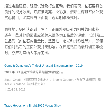
通过电脑建模、观察试验及行业互动，我们发现，钻石要具备
良好的视觉效果，它应该明亮、火彩强、熠熠生辉且整体外观
赏心悦目，尤其是当正面朝上观察明暗模式时。
同样地，GIA 认识到，除了与正面外观吸引力相关的因素外，
还有一些其他的因素应被纳入整体切工品质的评估。 设计及工
艺品质（如钻石的重量比、坚固性、磨光和对称性等），即便
它们对钻石的正面外观并无影响，在评定钻石的最终切工等级
时，亦应将其纳入考虑范围。
Gems & Gemology’s 7 Most Unusual Encounters from 2019
2019 年 GIA 鉴定所接收的最有趣独特的宝石。
Stuart Overlin（斯图亚特·欧福林）、Brooke Goedert（布鲁克·歌德特）和
Kellie Giordano（凯利·佐丹奴）
十二月 13, 2019
Trade Hopes for a Bright 2019 Vegas Show