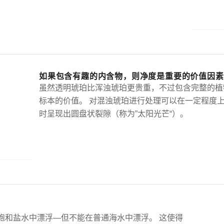
如果包含有趣的内含物，则净度是重要的价值因素
虽然透明琥珀比浑浊琥珀更贵重，不过包含完整的植
标本的价值。 对混浊琥珀进行处理可以在一定程度上
时呈现出圆盘状裂隙（称为”太阳光芒“）。
饱和盐水中漂浮—但不能在普通海水中漂浮。 这使得