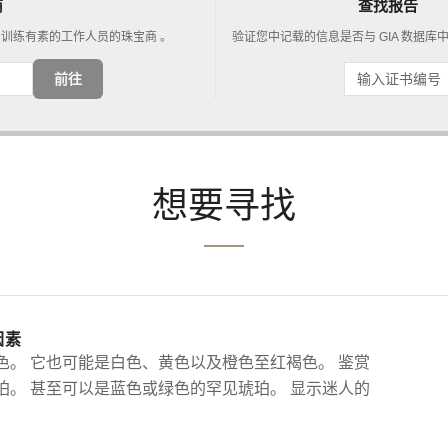
商
查找报告
IA 训练有素的工作人员的珠宝商 。
验证您中记载的信息是否与 GIA 数据库
前往
想要寻找
因素
色。 它也可能是白色、黄色以及橙色至红褐色。 鉴赏
珀。 甚至可以是蓝色或绿色的罕见琥珀。 显示迷人的
。