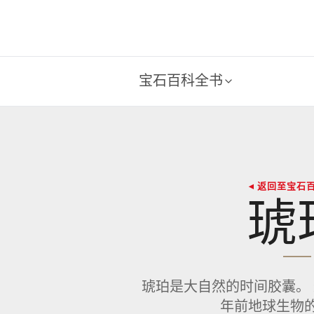
宝石百科全书
◂ 返回至宝石
琥
琥珀是大自然的时间胶囊。
年前地球生物