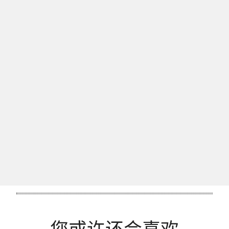
有兴趣获得 GIA 为您出具的彩色宝石鉴定报告？
提交宝石