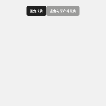
鉴定报告
鉴定与原产地报告
GIA 鉴定与原产地报告描述宝石是天然的还是实验
室培育而成，鉴别宝石的种类，提供有关宝石地
理原产地的相关意见，并注明所有可检测到的处
理方法。此外，该报告还包含宝石的详细描述，
如切工、形状、重量、尺寸和颜色，并附上宝石
的照片。仅适用于亚历山大变石、祖母绿、玉、
帕拉伊巴碧玺、红色尖晶石、红宝石和蓝宝石。
查看所有
彩色宝石报告和服务