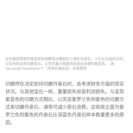
这件屡获殊荣的珠宝饰有两颗背对镶嵌的三角形丹泉石。人们从合适的方向、
以恰当的比例切磨宝石，让宝石最大程度地呈现出深邃的紫蓝色。- 由
Tanzanite Foundation™（丹泉石基金会）友情提供
切磨师在决定如何切磨丹泉石时，会考虑财务方面的现实
状况。与其他宝石一样，重量损失就是利润损失。与呈现
紫蓝色的切磨方式相比，以突显紫罗兰色到紫色的切磨方
式来切磨丹泉石，通常可减少原石浪费。这就是正面为紫
罗兰色到紫色的丹泉石比深蓝色丹泉石样本数量更多的原
因。