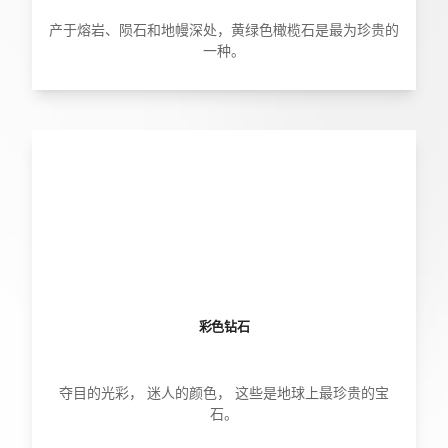
产于熔岩、陨石和地幔深处，黄绿色橄榄石是最为珍贵的
一种。
彩色钻石
夺目的光彩， 迷人的颜色， 这些是地球上最珍贵的宝
石。