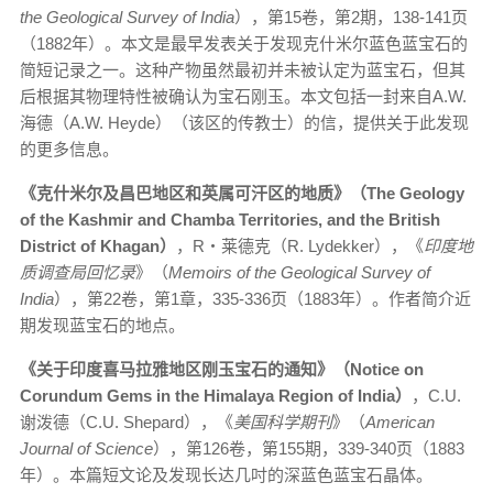
the Geological Survey of India
），第15卷，第2期，138-141页
（1882年）。本文是最早发表关于发现克什米尔蓝色蓝宝石的
简短记录之一。这种产物虽然最初并未被认定为蓝宝石，但其
后根据其物理特性被确认为宝石刚玉。本文包括一封来自A.W.
海德（A.W. Heyde）（该区的传教士）的信，提供关于此发现
的更多信息。
《克什米尔及昌巴地区和英属可汗区的地质》（
The Geology
of the Kashmir and Chamba Territories, and the British
District of Khagan
）
，R‧莱德克（R. Lydekker），《
印度地
质调查局回忆录
》（
Memoirs of the Geological Survey of
India
），第22卷，第1章，335-336页（1883年）。作者简介近
期发现蓝宝石的地点。
《关于印度喜马拉雅地区刚玉宝石的通知》（
Notice on
Corundum Gems in the Himalaya Region of India
）
，C.U.
谢泼德（C.U. Shepard），《
美国科学期刊
》（
American
Journal of Science
），第126卷，第155期，339-340页（1883
年）。本篇短文论及发现长达几吋的深蓝色蓝宝石晶体。