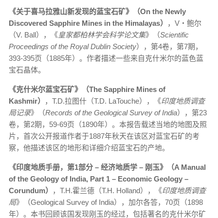
《关于喜马拉雅山新发现的蓝宝石矿》（
On the Newly
Discovered Sapphire Mines in the Himalayas
）
，V‧鲍尔
（V. Ball），《
皇家都柏林学会科学论文集
》（
Scientific
Proceedings of the Royal Dublin Society
），第4卷，第7期，
393-395页（1885年）。作者描述一些来自克什米尔的蓝色蓝
宝石晶体。
《克什米尔蓝宝石矿》（
The Sapphire Mines of
Kashmir
）
，T.D.拉图什（T.D. LaTouche），《
印度地质调查
局记录
》（
Records of the Geological Survey of India
），第23
卷，第2期，59-69页（1890年）。本报告载述当地的地图及照
片，首次公开报道作者于1887年秋天在该区对蓝宝石矿的考
察，他描述该区的地形和详细介绍蓝宝石的产地。
《印度地质手册，第
1
部分
–
经济地质学
–
刚玉》（
A Manual
of the Geology of India, Part 1 – Economic Geology –
Corundum
）
，T.H.霍兰德（T.H. Holland），《
印度地质调查
局
》（Geological Survey of India），加尔各答，70页（1898
年）。本书回顾该国发现刚玉的经过，包括著名的克什米尔矿