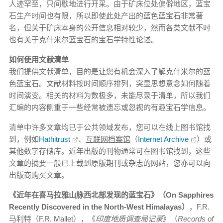
人迹罕至，只间歇地进行开采。由于矿床位处偏僻地区，蓝宝
石生产时间也有限，所以即使此处产出的蓝色蓝宝石非常著
名，但关于矿床本身的公开信息相对较少，然而各类文献不时
也有关于克什米尔蓝宝石的宝石学特性论述。
如何使用文献清单
我们提供文献清单，目的是让您有机会深入了解克什米尔的蓝
色蓝宝石。文献材料按时间顺序排列，突显思想意念如何随着
时间演变。相关的材料为数极多，未能尽录于清单，所以我们
汇编的内容侧重于一些经常被遗忘或忽视的有趣宝石学信息。
清单中许多文章均已于公共领域发布，您可以在线上图书馆找
到，例如
Hathitrust
、
互联网档案馆
（
Internet Archive
）或
其他数字存储库。近年出版的刊物通常可在图书馆找到，这些
文章的摘要一般已上载到原版期刊或杂志的网站，您亦可以向
出版商购买文章。
《近年在喜马拉雅山脉西北部发现的蓝宝石》（
On Sapphires
Recently Discovered in the North-West Himalayas
）
，F.R.
马利特（F.R. Mallet），《
印度地质调查局记录
》（
Records of