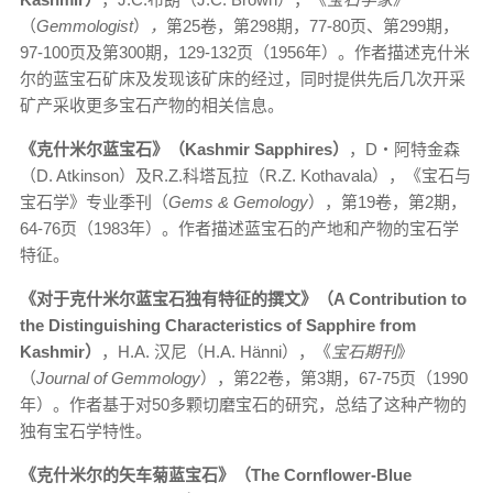
（
Gemmologist
）
，
第25卷，第298期，77-80页、第299期，
97-100页及第300期，129-132页（1956年）。作者描述克什米
尔的蓝宝石矿床及发现该矿床的经过，同时提供先后几次开采
矿产采收更多宝石产物的相关信息。
《克什米尔蓝宝石》（
Kashmir Sapphires
）
，D‧阿特金森
（D. Atkinson）及R.Z.科塔瓦拉（R.Z. Kothavala），《宝石与
宝石学》专业季刊（
Gems & Gemology
），第19卷，第2期，
64-76页（1983年）。作者描述蓝宝石的产地和产物的宝石学
特征。
《对于克什米尔蓝宝石独有特征的撰文》（
A Contribution to
the Distinguishing Characteristics of Sapphire from
Kashmir
）
，H.A. 汉尼（H.A. Hänni），《
宝石期刊
》
（
Journal of Gemmology
），第22卷，第3期，67-75页（1990
年）。作者基于对50多颗切磨宝石的研究，总结了这种产物的
独有宝石学特性。
《克什米尔的矢车菊蓝宝石》（
The Cornflower-Blue