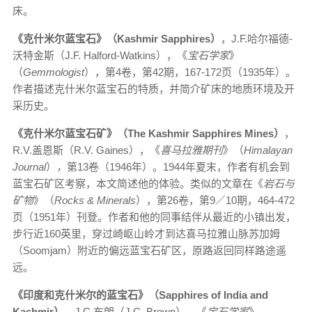
床。
《克什米尔蓝宝石》（
Kashmir Sapphires
）
，J.F.哈尔福德-
沃特金斯（J.F. Halford-Watkins），《
宝石学家
》
（
Gemmologist
），第4卷，第42期，167-172页（1935年）。
作者描述克什米尔蓝宝石的特质，并简介矿床的地质环境及开
采历史。
《克什米尔蓝宝石矿》（
The Kashmir Sapphires Mines
）
，
R.V.盖恩斯（R.V. Gaines），《
喜马拉雅期刊
》（
Himalayan
Journal
）
，
第13卷（1946年）。1944年夏末，作者有机会到
蓝宝石矿区考察，本文简述他的体验。类似的文章在《
岩石与
矿物
》（
Rocks & Minerals
），第26卷，第9／10期，464-472
页（1951年）刊登。作者和他的同事结伴从最近的小镇出发，
步行近160英里，穿过崎岖山岭才到达喜马拉雅山脉苏加姆
（Soomjam）附近的偏远蓝宝石矿区，原路返回同样路途遥
远。
《印度和克什米尔的蓝宝石》（
Sapphires of India and
Kashmir
）
，J.C.布朗（J.C. Brown），《
宝石学家
》