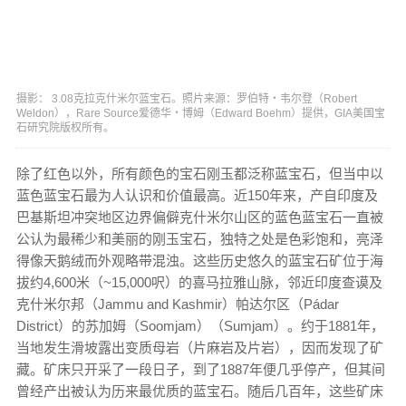
摄影： 3.08克拉克什米尔蓝宝石。照片来源：罗伯特‧韦尔登（Robert
Weldon），Rare Source爱德华‧博姆（Edward Boehm）提供，GIA美国宝
石研究院版权所有。
除了红色以外，所有颜色的宝石刚玉都泛称蓝宝石，但当中以
蓝色蓝宝石最为人认识和价值最高。近150年来，产自印度及
巴基斯坦冲突地区边界偏僻克什米尔山区的蓝色蓝宝石一直被
公认为最稀少和美丽的刚玉宝石，独特之处是色彩饱和，亮泽
得像天鹅绒而外观略带混浊。这些历史悠久的蓝宝石矿位于海
拔约4,600米（~15,000呎）的喜马拉雅山脉，邻近印度查谟及
克什米尔邦（Jammu and Kashmir）帕达尔区（Pádar
District）的苏加姆（Soomjam）（Sumjam）。约于1881年，
当地发生滑坡露出变质母岩（片麻岩及片岩），因而发现了矿
藏。矿床只开采了一段日子，到了1887年便几乎停产，但其间
曾经产出被认为历来最优质的蓝宝石。随后几百年，这些矿床