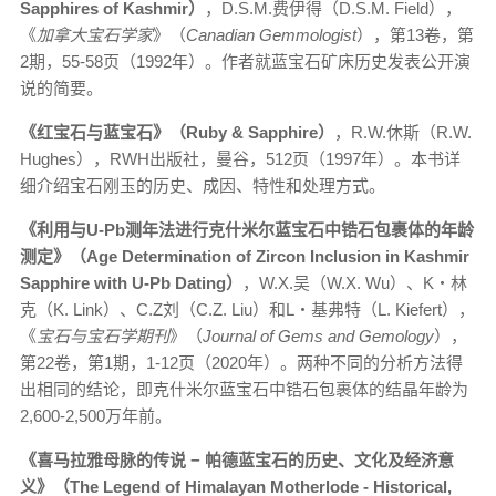
Sapphires of Kashmir
）
，D.S.M.费伊得（D.S.M. Field），
《
加拿大宝石学家
》（
Canadian Gemmologist
），第13卷，第
2期，55-58页（1992年）。作者就蓝宝石矿床历史发表公开演
说的简要。
《红宝石与蓝宝石》（
Ruby & Sapphire
）
，R.W.休斯（R.W.
Hughes），RWH出版社，曼谷，512页（1997年）。本书详
细介绍宝石刚玉的历史、成因、特性和处理方式。
《利用与
U-Pb
测年法进行克什米尔蓝宝石中锆石包裹体的年龄
测定》（
Age Determination of Zircon Inclusion in Kashmir
Sapphire with U-Pb Dating
）
，W.X.吴（W.X. Wu）、K‧林
克（K. Link）、C.Z刘（C.Z. Liu）和L‧基弗特（L. Kiefert），
《
宝石与宝石学期刊
》（
Journal of Gems and Gemology
），
第22卷，第1期，1-12页（2020年）。两种不同的分析方法得
出相同的结论，即克什米尔蓝宝石中锆石包裹体的结晶年龄为
2,600-2,500万年前。
《喜马拉雅母脉的传说
−
帕德蓝宝石的历史、文化及经济意
义》（
The Legend of Himalayan Motherlode - Historical,