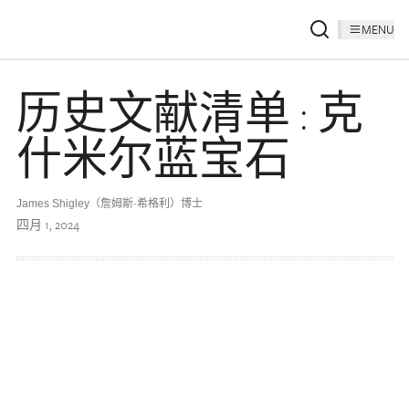
MENU
历史文献清单 : 克
什米尔蓝宝石
James Shigley（詹姆斯·希格利）博士
四月 1, 2024