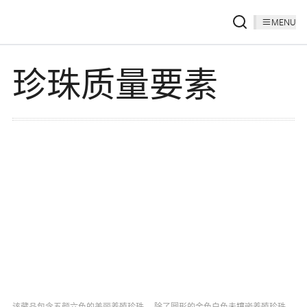
MENU
珍珠质量要素
该藏品包含五颜六色的美丽养殖珍珠。 除了圆形的金色白色未镶嵌养殖珍珠