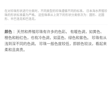
在对珍珠形状进行分类时，不同类型的珍珠遵循不同的标准。 日本海水养殖珍
珠的形状标准最为严格。 这些珠串从上到下的形状分类依次为：圆形、近圆
形、半巴洛克和巴洛克。
颜色
：天然和养殖珍珠有许多的色彩。 有暖色调，如黄色、
橙色和粉红色，也有冷色调，如蓝色、绿色和紫色。 珍珠有从
浅到深不同的色调。 珍珠一般色度较低，即颜色较淡，看起来
柔和且高贵。