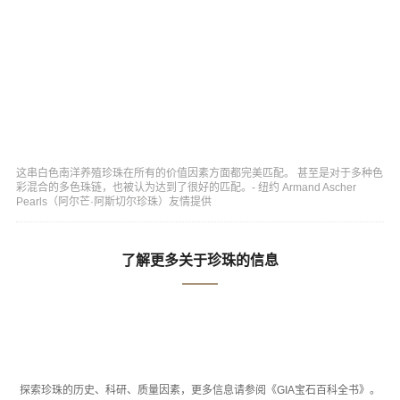
这串白色南洋养殖珍珠在所有的价值因素方面都完美匹配。 甚至是对于多种色
彩混合的多色珠链，也被认为达到了很好的匹配。- 纽约 Armand Ascher
Pearls（阿尔芒·阿斯切尔珍珠）友情提供
了解更多关于珍珠的信息
探索珍珠的历史、科研、质量因素，更多信息请参阅《GIA宝石百科全书》。