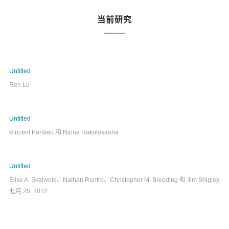
当前研究
Untitled
Ren Lu
Untitled
Vincent Pardieu 和 Nirina Rakotosaona
Untitled
Elise A. Skalwold、Nathan Renfro、Christopher M. Breeding 和 Jim Shigley
七月 25, 2012