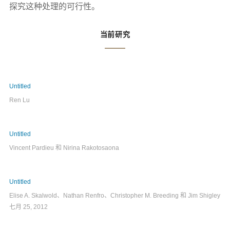
探究这种处理的可行性。
当前研究
Untitled
Ren Lu
Untitled
Vincent Pardieu 和 Nirina Rakotosaona
Untitled
Elise A. Skalwold、Nathan Renfro、Christopher M. Breeding 和 Jim Shigley
七月 25, 2012