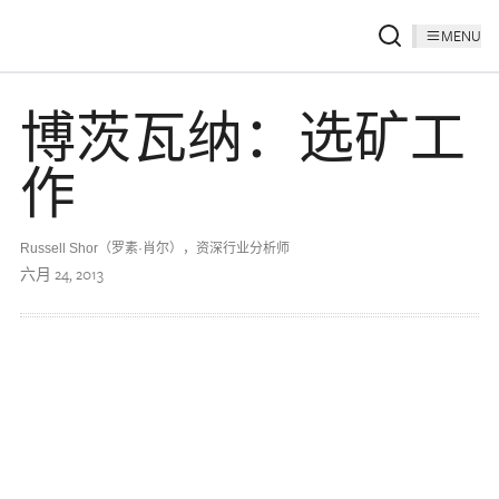
MENU
博茨瓦纳：选矿工
作
Russell Shor（罗素·肖尔），资深行业分析师
六月 24, 2013