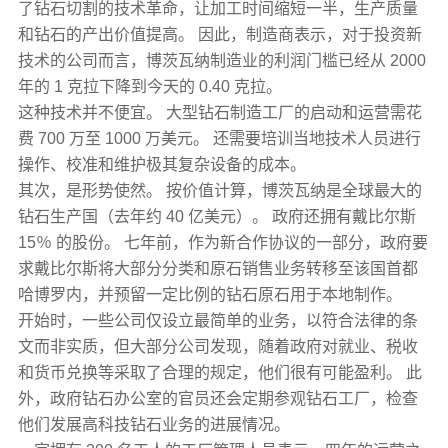
了钻石切割的技术革命，让加工时间缩短一半，生产质量
和钻石的产出价值提高。 因此，制造商表示，对于投资新
技术的公司而言，博茨瓦纳制造业的利润门槛已经从 2000
年的 1 克拉下降到今天的 0.40 克拉。
这种技术并不便宜。 大型钻石制造工厂的启动和运营需花
费 700 万至 1000 万美元。 还需要培训当地技术人员进行
操作、校准和维护极其复杂设备的成本。
其次，是形势使然。 按价值计算，博茨瓦纳是全球最大的
钻石生产国（去年约 40 亿美元）。 政府还拥有戴比尔斯
15％ 的股份。 七年前，作为新合作协议的一部分，政府要
求戴比尔斯将大部分分类和原石销售业务转移至该国首都
哈博罗内，并预留一定比例的钻石原石用于本地制作。
开始时，一些公司仅设立最简单的业务，以符合法律的条
文而非实质，但大部分公司发现，随着政府对就业、税收
和货币兑换等采取了合理的规定，他们很有可能盈利。 此
外，政府钻石办公室的官员还会定期参观钻石工厂，检查
他们发展高科技钻石业务的进展情况。