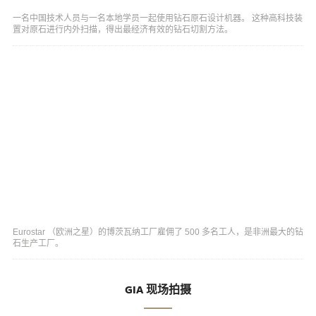
一名中国技术人员与一名本地学员一起使用钻石原石设计机器。 这种高科技装
置对原石进行内外扫描，得出最经济有效的钻石切割方法。
Eurostar （欧洲之星）的博茨瓦纳工厂雇佣了 500 多名工人，是非洲最大的钻
石生产工厂。
GIA 现场拍摄