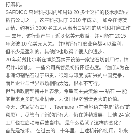
打磨机​​。
SAFDICO 只是科技园内和周边 20 多个这样的技术驱动型
钻石公司之一，这座科技园于 2010 年成立。 如今在博茨
瓦纳，约有近 3000 名工人从事出口钻石的切割和打磨工作
— 去年，该行业产生了近 8 亿美元收益，并可能在 2015
年突破 10 亿美元大关。 并非所有打磨业务都可以盈利，
但不少是盈利的，其他的也取得了很大的进步。
20 年前戴比尔​​斯在博茨瓦纳开设第一家钻石切割厂时，情
况并非如此。 一些公司高管最初持怀疑态度。 他们认为在
非洲切割钻石过于昂贵，很难与印度或新兴的中国竞争，
而且企业与世界市场相隔太远，根本不可行。
但当地政府坚持并且表示，希望其主要资源 — 钻石 — 能
够带来更多的就业机会，为该国经济创造更大的价值。
今天，这家钻石工厂，Teemane（在当地语言中是“钻石”的
意思），尽管有了新的所有人，仍在蓬勃发展，其他 24 家
工厂也在启动与运营当中。 是什么造就了这样的变化？
首先是技术。 在过去的二十年里，上述机器的使用，带来