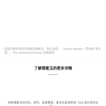
这款可爱的吊坠采用梨形锂紫玉，配以钻石。 - Robert Weldon（罗伯特·韦尔
登），The Greenwood Group 友情提供
了解锂紫玉的更多详情
探索锂紫玉的历史、研究、品质要素，更多信息请参阅《GIA 宝石百科全