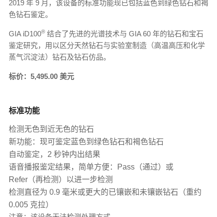
2019 年 9 月，该设备的标准功能现已包括蓝色到绿色钻石和褐
色钻石鉴定。
®
GIA iD100
结合了先进的光谱技术与 GIA 60 年的钻石和宝石
鉴定研究，用以区分天然钻石与实验室制造（高温高压和化学
蒸气沉淀法）钻石及钻石仿品。
标价：5,495.00 美元
标准功能
检测无色到近无色的钻石
新功能：现可鉴定蓝色到绿色钻石和褐色钻石
自动鉴定，2 秒钟内出结果
语音播报鉴定结果，简单方便：Pass（通过）或
Refer（再检测）以进一步检测
检测直径为 0.9 毫米或更大的已镶嵌和未镶嵌钻石（重约
0.005 克拉）
注意：该设备无法检测处理方式