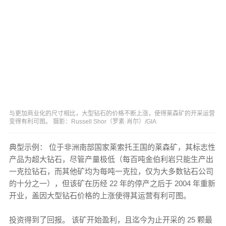
与更加商业化的尺寸相比，大型钻石的价格不断上涨，使得莱森矿的开采运营
变得有利可图。 摄影：Russell Shor（罗素·肖尔）/GIA
典型示例： 位于非洲南部国家莱索托王国的莱森矿，其标志性
产品为超大钻石，尽管产量极低（每百吨金伯利岩只能生产出
一克拉钻石，而其他矿均为每吨一克拉，仅为大多数钻石公司
的十分之一），但该矿在历经 22 年的停产之后于 2004 年重新
开业，盖因大型钻石价格的上涨使得其运营有利可图。
投资得到了回报。 该矿开始盈利，且迄今为止开采的 25 颗最