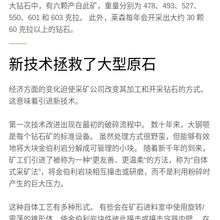
大钻石中，有六颗产自此矿，重量分别为 478、493、527、
550、601 和 603 克拉。 此外，莱森每年会开采出大约 30 颗
60 克拉以上的钻石。
新技术拯救了大型原石
经济方面的变化迫使采矿公司改变其加工和开采钻石的方式。
这意味着引进新技术。
第一次技术改进出现在最初的破碎流程中。 数十年来，大钢颚
是每个钻石矿的标准设备。 虽然处理方式很野蛮，但能够有效
地将大块金伯利岩分解成可管理的小块。 随着新千年的到来，
矿工们引进了被称为一种“更友善、更温柔“的方法，称为“自体
式采矿法”，将金伯利岩块相互撞击或研磨，而不是利用粉碎时
产生的巨大压力。
这种自体工艺有多种形式。 有些会在矿石进料室中使用旋转/
震荡的锥形体，使金伯利岩块件彼此撞击或撞击容器内壁。 在