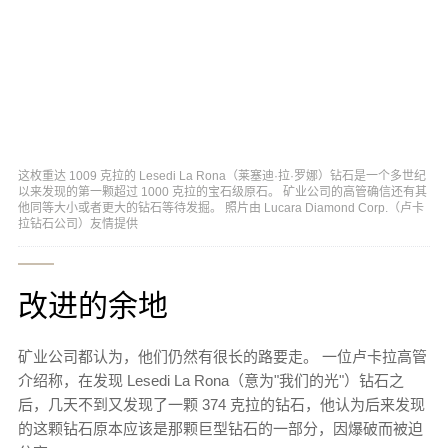
这枚重达 1009 克拉的 Lesedi La Rona（莱塞迪·拉·罗娜）钻石是一个多世纪
以来发现的第一颗超过 1000 克拉的宝石级原石。 矿业公司的高管确信还有其
他同等大小或者更大的钻石等待发掘。 照片由 Lucara Diamond Corp.（卢卡
拉钻石公司）友情提供
改进的余地
矿业公司都认为，他们仍然有很长的路要走。 一位卢卡拉高管
介绍称，在发现 Lesedi La Rona（意为"我们的光"）钻石之
后，几天不到又发现了一颗 374 克拉的钻石，他认为后来发现
的这颗钻石原本应该是那颗巨型钻石的一部分，因爆破而被迫