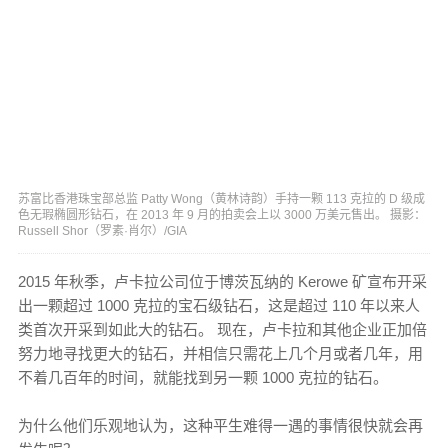
苏富比香港珠宝部总监 Patty Wong（黄林诗韵）手持一颗 113 克拉的 D 级成
色无瑕椭圆形钻石，在 2013 年 9 月的拍卖会上以 3000 万美元售出。 摄影：
Russell Shor（罗素·肖尔）/GIA
2015 年秋季，卢卡拉公司位于博茨瓦纳的 Kerowe 矿宣布开采
出一颗超过 1000 克拉的宝石级钻石，这是超过 110 年以来人
类首次开采到如此大的钻石。 现在，卢卡拉和其他企业正加倍
努力地寻找更大的钻石，并相信只需花上几个月或者几年，用
不着几百年的时间，就能找到另一颗 1000 克拉的钻石。
为什么他们乐观地认为，这种平生难得一遇的事情很快就会再