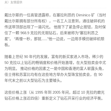
夫）友情提供
戴比尔斯的一位高管透露称，在塞拉利昂的 Diminico 矿（当时
戴比尔斯拥有部分所有权），一名工人注意到，通往破碎机的
传送带顶部出现了一道闪光。 他按下了紧急停止按钮，及时保
住了一颗 968.9 克拉的无瑕钻石，后来被称为“塞拉利昂之
星”。 “再慢一秒，那就......”他一边说，一边用手模仿破碎机颚
板。
随着上世纪 90 年代的发展，富有的新买家进入市场，稀少的
50 克拉以上钻石的畅销度和价格开始激增，在大型拍卖会中尤
为明显。 推动价格的因素之一是中国和香港的富人崭露头角，
佳士得和苏富比均有在这些地方举办大型珠宝拍卖会，在 90
年代末之前以大型钻石为主要噱头。
这些价格上涨（从 1995 年到 2005 年间，超过 10 克拉的磨光
钻石价格上涨近四倍）重新定义了钻石开采行业的经济平衡。