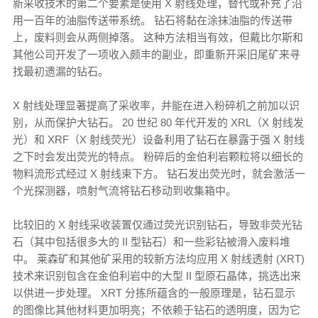
新采收技术的第二个要素是使用 X 射线处理，替代或补充了沿
用一百年的油脂传送带系统。 钻石将黏在涂抹油脂的传送带
上，废料则会从两侧掉落。 这种方法相当有效，但戴比尔斯和
其他公司开发了一项收入颇丰的副业，即重新开采旧尾矿来寻
找最初遗漏的钻石。
X 射线处理显著提高了采收率，并能在进入粉碎机之前加以识
别，从而保护大钻石。 20 世纪 80 年代开发的 XRL（X 射线发
光）和 XRF（X 射线荧光）设备利用了钻石在暴露于强 X 射线
之下时会发出荧光的特点。 粉碎后的金伯利岩颗粒将以细长的
物料流形式经过 X 射线束下方。 钻石发出荧光时，就会激活一
个光探测器，喷射气流将钻石移动到收集箱中。
比较旧的 X 射线采收装置仅通过荧光识别钻石，导致非荧光钻
石（其中包括很多大的 II 型钻石）和一些彩钻被滑入废料堆
中。 莱森矿和其他矿采用的较新方法均应用 X 射线透射 (XRT)
技术来识别包含在金伯利岩中的大型 II 型原石晶体，挑选出来
以供进一步处理。 XRT 分拣所蕴含的一般原理是，钻石显示
的图像比其他材料更加明亮；不依赖于钻石的透明度，因为它