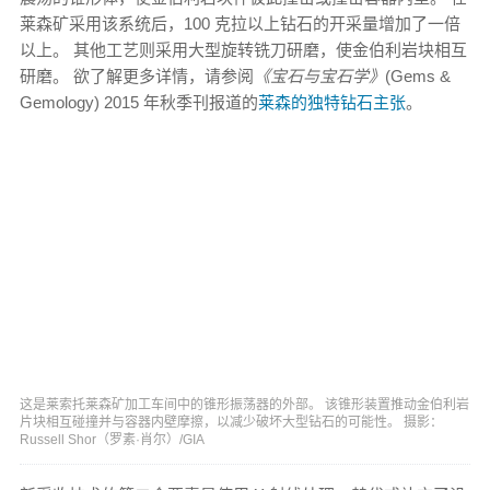
莱森矿采用该系统后，100 克拉以上钻石的开采量增加了一倍
以上。 其他工艺则采用大型旋转铣刀研磨，使金伯利岩块相互
研磨。 欲了解更多详情，请参阅
《宝石与宝石学》
(Gems &
Gemology) 2015 年秋季刊报道的
莱森的独特钻石主张
。
这是莱索托莱森矿加工车间中的锥形振荡器的外部。 该锥形装置推动金伯利岩
片块相互碰撞并与容器内壁摩擦，以减少破坏大型钻石的可能性。 摄影：
Russell Shor（罗素·肖尔）/GIA