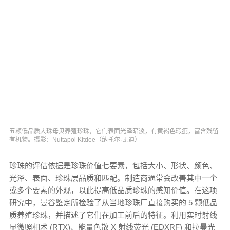
五颗低品质大珠母贝养殖珍珠，它们表面光泽暗淡，有黄褐色瑕疵，富含残留
有机物。摄影：Nuttapol Kitdee（纳托尔·凯迪）
珍珠的评估依据是珍珠价值七要素，包括大小、形状、颜色、
光泽、表面、珍珠层品质和匹配。制造商通常会改善其中一个
或多个要素的外观，以此提高低品质珍珠的感知价值。在这项
研究中，曼谷鉴定所检验了从当地珍珠厂直接购买的 5 颗低品
质养殖珍珠，并描述了它们在加工前后的特征。利用实时射线
显微照相术 (RTX)、能量色散 X 射线荧光 (EDXRF) 和拉曼光