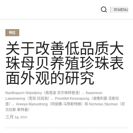
MENU
特征
关于改善低品质大
珠母贝养殖珍珠表
面外观的研究
Nanthaporn Nilpetploy（南塔波·尼尔佩特普洛）、Kwanreun
Lawanwong（宽现·拉班翁）、Promlikit Kessrapong（波隆利基·克斯拉
庞）、Areeya Manustrong（阿丽雅·马努斯特朗）和 Nicholas Sturman（尼
古拉斯·斯特曼）
三月 24, 2021