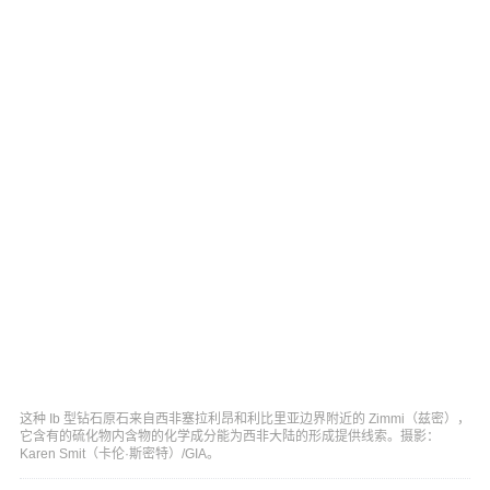
这种 Ib 型钻石原石来自西非塞拉利昂和利比里亚边界附近的 Zimmi（兹密），
它含有的硫化物内含物的化学成分能为西非大陆的形成提供线索。摄影：
Karen Smit（卡伦·斯密特）/GIA。