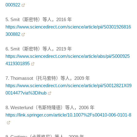
000922
5. Smit（斯密特）等人，2016 年
https://www.sciencedirect.com/science/article/pii/S0301926816
300882
6. Smit（斯密特）等人，2019 年
https://www.sciencedirect.com/science/article/abs/pii/S000925
4119301895
7. Thomassot（托马索特）等人，2009 年
https://www.sciencedirect.com/science/article/pii/S0012821X09
001447?via%3Dihub
8. Westerlund（韦斯特隆德）等人，2006 年
https://link.springer.com/article/10.1007%2Fs00410-006-0101-8
9. Cartigny（卡蒂格尼）等人，2009 年