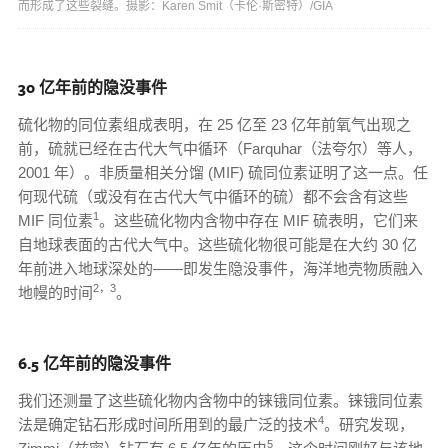
而形成了这些裂缝。摄影：Karen Smit（卡伦·斯密特）/GIA
30 亿年前的隐没事件
硫化物的同位素组成表明，在 25 亿至 23 亿年前氧气出现之
前，硫就已经在古代大气中循环（Farquhar（法夸尔）等人，
2001 年）。非质量相关分馏 (MIF) 硫同位素证明了这一点。任
何现代硫（或没有在古代大气中循环的硫）都不会含有这些
1
MIF 同位素
。这些硫化物内含物中存在 MIF 硫表明，它们来
自地球表面的古代大气中。这些硫化物很可能是在大约 30 亿
年前进入地球深处的——即发生隐没事件，海洋地壳物质融入
2，3
地幔的时间
。
6.5 亿年前的隐没事件
我们还测量了这些硫化物内含物中的铼锇同位素。铼锇同位素
4
法是确定钻石形成时间所用到的最广泛的技术
。研究发现，
5