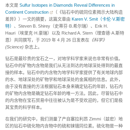
本文是
Sulfur Isotopes in Diamonds Reveal Differences in
Continent Construction
（《钻石中的硫同位素揭示大陆构造
差异》）一文的摘要，这篇文章由
Karen V. Smit（卡伦·V.斯密
特）
、
Steven B. Shirey（史蒂芬·B.希尔瑞）、Erik H.
Hauri（埃里克·H.豪瑞）以及 Richard A. Stern（理查德·A.斯特
恩）共同撰写，于 2019 年 4 月 26 日发表在
《科学》
(Science)
杂志上。
钻石是最珍贵的宝石之一，对地学科学家来说也非常有价值。
钻石中的矿物内含物是我们从无法到达的地球深处得到的最直
接的样本。钻石中的内含物为地学科学家提供了有关地球内部
的水、地球深处的矿物学和地球深处的金属相的信息。此外，
由于没有直接的方法根据钻石本身来确定钻石的年龄，钻石内
的矿物内含物是确定钻石年龄的唯一方法。因此，尽管钻石中
的内含物在宝石贸易中往往被认为是不受欢迎的，但它们是极
其宝贵的科学样本。
在我们的研究中，我们测量了产自塞拉利昂 Zimmi（兹密）地
区的钻石中硫化物内含物中的硫和铼锇同位素。硫化物是一种