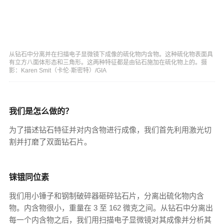
从钻石中分离并在扫描电子显微镜下成像的硫化物内含物。这种硫化物表面具
有立方八面体形态和三角形。这两种特征都是由钻石施加在硫化物上的。摄
影：Karen Smit（卡伦·斯密特）/GIA
我们是怎么做的？
为了描述钻石特征并对内含物进行成像，我们首先利用激光切
割并打磨了双面钻石片。
铼锇同位素
我们用小锤子和钢制破碎器砸碎钻石片，分离出硫化物内含
物。内含物很小，重量在 3 至 162 微克之间。从钻石中分离出
每一个内含物之后，我们用扫描电子显微镜对其成像并分析其