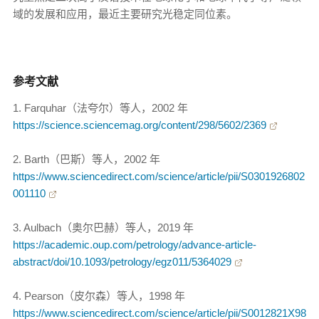
域的发展和应用，最近主要研究光稳定同位素。
参考文献
1. Farquhar（法夸尔）等人，2002 年
https://science.sciencemag.org/content/298/5602/2369
2. Barth（巴斯）等人，2002 年
https://www.sciencedirect.com/science/article/pii/S0301926802
001110
3. Aulbach（奥尔巴赫）等人，2019 年
https://academic.oup.com/petrology/advance-article-
abstract/doi/10.1093/petrology/egz011/5364029
4. Pearson（皮尔森）等人，1998 年
https://www.sciencedirect.com/science/article/pii/S0012821X98