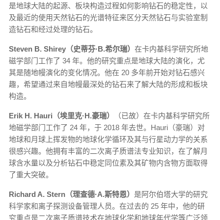
是地球大陆的起源、板块构造过程如何影响钻石的稳定性，以
及最近的使用天然钻石的光谱特征来区分天然钻石与实验室制
造钻石和经过处理的钻石。
Steven B. Shirey（史蒂芬·B.希尔瑞）
在卡内基科学研究所地
磁学部门工作了 34 年。他的研究重点是地球大陆的演化，尤
其是随地幔演化的变化情况。他在 20 多年前开始对钻石感兴
趣，希望通过来自地幔最深处的钻石来了解大陆的形成和板块
构造。
Erik H. Hauri（埃里克·H.豪瑞）
（已故）在卡内基科学研究所
地磁学部门工作了 24 年，于 2018 年去世。Hauri（豪瑞）对
地球和月球上挥发物的地球化学循环及其与行星动力学的关系
很感兴趣。他拥有丰富的二次离子质谱法专业知识，在了解月
球含水量以及分析钻石中稳定同位素及其矿物内含物方面取得
了重大突破。
Richard A. Stern（理查德·A.斯特恩）
是阿尔伯塔大学的研究
科学家和离子探测设备管理人员。在过去的 25 年中，他的研
究重点是二次离子质谱技术在地球化学和地球年代学等广泛领