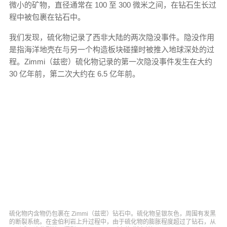
微小的矿物，直径通常在 100 至 300 微米之间，在钻石生长过
程中被包裹在钻石中。
我们发现，硫化物记录了西非大陆的两次隐没事件。隐没作用
是指海洋地壳在与另一个构造板块碰撞时被推入地球深处的过
程。Zimmi（兹密）硫化物记录的第一次隐没事件发生在大约
30 亿年前，第二次大约在 6.5 亿年前。
硫化物内含物仍包裹在 Zimmi（兹密）钻石中。硫化物呈银灰色，周围有发黑
的断裂系统。在金伯利岩上升过程中，由于硫化物的膨胀程度超过了钻石，从