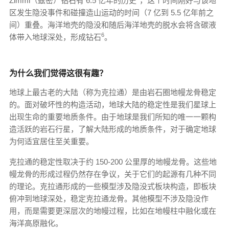
Zimmi（兹密）钻石有 6.5 亿年的历史
，这个时间刚好与该地
区发生隐没事件和碰撞造山运动的时间（7 亿到 5.5 亿年前之
间）重叠。海洋地壳的隐没和随后海洋地壳的脱水会将含碳液
6
体带入地球深处，形成钻石
。
为什么我们觉得这很有趣？
地球上最古老的大陆（称为克拉通）是由岩石圈地幔龙骨稳定
的。面对破坏性的构造活动，地球大陆的稳定性是我们星球上
出现生命的重要地质条件。由于地球是我们所知的唯一一颗构
造活跃的岩石行星，了解大陆形成的地质条件，对于确定地球
为何适宜居住至关重要。
克拉通的稳定性取决于约 150-200 公里厚的地幔龙骨。这些地
幔龙骨的形成过程仍然存在争议，关于它们的起源有几种不同
的理论。克拉通形成的一些模型涉及隐没式板块构造，即板块
俯冲到地球深处，稳定克拉通龙骨。其他模型不涉及隐没作
用，而是需要更深层次的地幔过程，比如在地幔柱中融化或在
海洋高原融化。