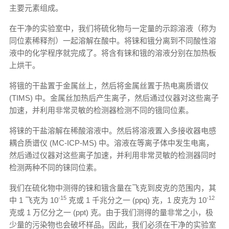
主要元素组成。
在干净的实验室中，我们将硫化物与一定量的示踪溶液（称为
同位素稀释剂）一起溶解在酸中。将铼和锇分离到不同酸性溶
液中的化学程序就完成了。将含有铼和锇的溶液分别在加热板
上烘干。
将锇的干盐置于金属丝上，然后将金属丝置于热电离质谱仪
(TIMS) 中。金属丝加热后产生离子，然后通过仪器对这些离子
加速，并利用非常灵敏的检测器检测不同的锇同位素。
将铼的干盐溶解在稀酸溶液中。然后将溶液置入多接收器电感
耦合质谱仪 (MC-ICP-MS) 中。溶液在等离子体中发生电离，
然后通过仪器对这些离子加速，并利用非常灵敏的检测器同时
检测两种不同的铼同位素。
我们在硫化物中测得的铼和锇含量在飞克到皮克的范围内，其
-15
-12
中 1 飞克为 10
克或 1 千兆分之一 (ppq) 克，1 皮克为 10
克或 1 万亿分之一 (ppt) 克。由于我们测得的量非常之小，极
少量的污染物也会破坏样品。因此，我们必须在干净的实验室