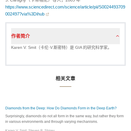
https://www.sciencedirect.com/science/article/pii/S0024493709
002497?via%3Dihub
作者简介
Karen V. Smit（卡伦·V.斯密特）是 GIA 的研究科学家。
相关文章
Diamonds from the Deep: How Do Diamonds Form in the Deep Earth?
Surprisingly, diamonds do not all form in the same way, but rather they form
in various environments and through varying mechanisms.
Karen V. Smit, Steven B. Shirey