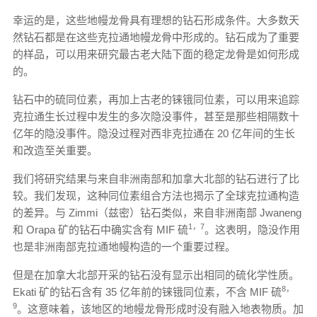
幸运的是，这些地幔龙骨具有理想的钻石形成条件。大多数天
然钻石都是在这些克拉通地幔龙骨中形成的。钻石成为了重要
的样品，可以用来研究最古老大陆下面的稳定龙骨是如何形成
的。
钻石中的硫同位素，再加上古老的铼锇同位素，可以用来追踪
克拉通生长过程中发生的多次隐没事件，甚至是那些相隔数十
亿年的隐没事件。隐没过程对西非克拉通在 20 亿年间的生长
和改造至关重要。
我们将研究结果与来自非洲南部和加拿大北部的钻石进行了比
较。我们发现，这种同位素组合方法也揭示了全球克拉通构造
的差异。与 Zimmi（兹密）钻石类似，来自非洲南部 Jwaneng
1，7
和 Orapa 矿的钻石中确实含有 MIF 硫
。这表明，隐没作用
也是非洲南部克拉通地幔构造的一个重要过程。
但是在加拿大北部开采的钻石没有显示出相同的硫化学性质。
8，
Ekati 矿的钻石含有 35 亿年前的铼锇同位素，不含 MIF 硫
9
。这意味着，该地区的地幔龙骨形成时没有融入地表物质。加