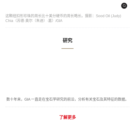
这颗纽扣形珍珠的周长比十美分硬币的周长略长。摄影：Sood Oil (Judy)
Chia（苏德·奥尔（朱迪）·嘉）/GIA
研究
数十年来，GIA 一直走在宝石学研究的前沿，分析有关宝石及其特征的数据。
了解更多