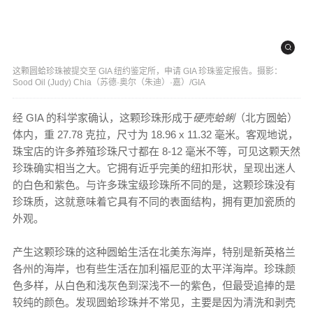
这颗圆蛤珍珠被提交至 GIA 纽约鉴定所，申请 GIA 珍珠鉴定报告。摄影：
Sood Oil (Judy) Chia（苏德·奥尔（朱迪）·嘉）/GIA
经 GIA 的科学家确认，这颗珍珠形成于
硬壳蛤蜊
（北方圆蛤）
体内，重 27.78 克拉，尺寸为 18.96 x 11.32 毫米。客观地说，
珠宝店的许多养殖珍珠尺寸都在 8-12 毫米不等，可见这颗天然
珍珠确实相当之大。它拥有近乎完美的纽扣形状，呈现出迷人
的白色和紫色。与许多珠宝级珍珠所不同的是，这颗珍珠没有
珍珠质，这就意味着它具有不同的表面结构，拥有更加瓷质的
外观。
产生这颗珍珠的这种圆蛤生活在北美东海岸，特别是新英格兰
各州的海岸，也有些生活在加利福尼亚的太平洋海岸。珍珠颜
色多样，从白色和浅灰色到深浅不一的紫色，但最受追捧的是
较纯的颜色。发现圆蛤珍珠并不常见，主要是因为清洗和剥壳