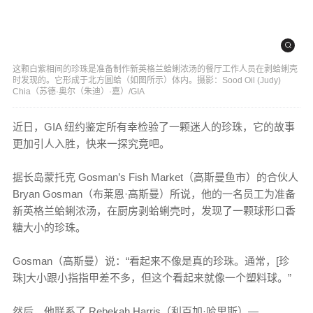
这颗白紫相间的珍珠是准备制作新英格兰蛤蜊浓汤的餐厅工作人员在剥蛤蜊壳
时发现的。它形成于北方圆蛤（如图所示）体内。摄影：Sood Oil (Judy)
Chia（苏德·奥尔（朱迪）·嘉）/GIA
近日，GIA 纽约鉴定所有幸检验了一颗迷人的珍珠，它的故事
更加引人入胜，快来一探究竟吧。
据长岛蒙托克 Gosman’s Fish Market（高斯曼鱼市）的合伙人
Bryan Gosman（布莱恩·高斯曼）所说，他的一名员工为准备
新英格兰蛤蜊浓汤，在厨房剥蛤蜊壳时，发现了一颗球形口香
糖大小的珍珠。
Gosman（高斯曼）说：“看起来不像是真的珍珠。通常，[珍
珠]大小跟小指指甲差不多，但这个看起来就像一个塑料球。”
然后，他联系了 Rebekah Harris（利百加·哈里斯）—