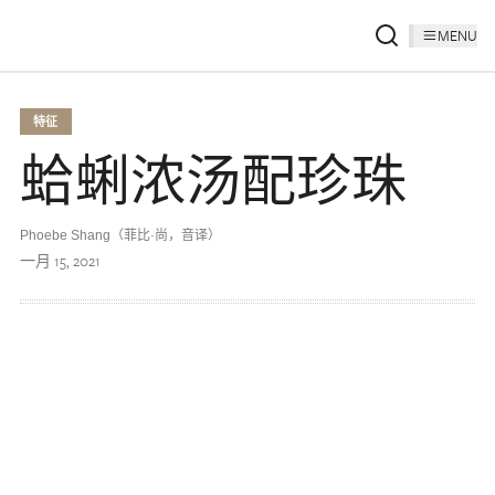
MENU
特征
蛤蜊浓汤配珍珠
Phoebe Shang（菲比·尚，音译）
一月 15, 2021