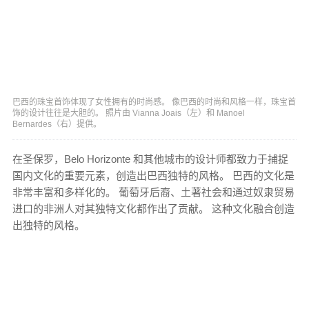
巴西的珠宝首饰体现了女性拥有的时尚感。 像巴西的时尚和风格一样，珠宝首
饰的设计往往是大胆的。 照片由 Vianna Joais（左）和 Manoel
Bernardes（右）提供。
在圣保罗，Belo Horizonte 和其他城市的设计师都致力于捕捉
国内文化的重要元素，创造出巴西独特的风格。 巴西的文化是
非常丰富和多样化的。 葡萄牙后裔、土著社会和通过奴隶贸易
进口的非洲人对其独特文化都作出了贡献。 这种文化融合创造
出独特的风格。