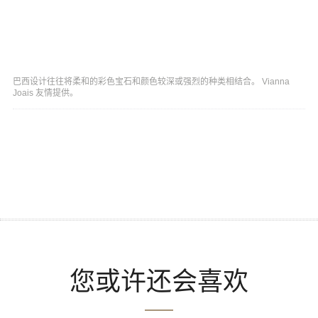
巴西设计往往将柔和的彩色宝石和颜色较深或强烈的种类相结合。 Vianna
Joais 友情提供。
您或许还会喜欢