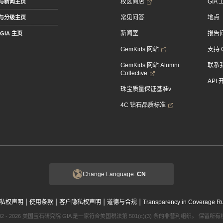
校区商店
GIA
与新闻主页
常见问答
地点
与分级主页
新闻室
报告
GIA 主页
GemKids 网站
支持 
GemKids 网站 Alumni
联系
Collective
API
珠宝质量保证基准v
4C 钻石品质标准
Change Language:
CN
|
|
|
|
私权声明
使用条款
客户隐私权声明
道德与合规
Transparency in Coverage R
002 - 2026 美国宝石研究院 GIA 是一家符合美国税法第 501(c)(3) 条的非营利组织。 保留所