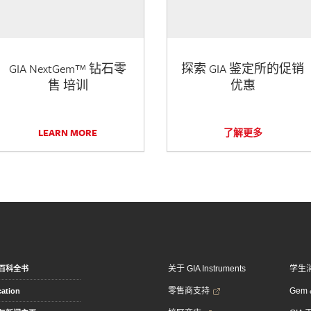
GIA NextGem™ 钻石零
探索 GIA 鉴定所的促销
售 培训
优惠
LEARN MORE
了解更多
关于 GIA Instruments
学生
百科全书
零售商支持
Gem &
ation