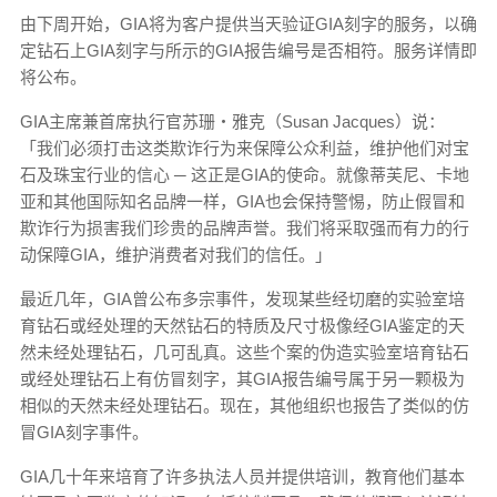
由下周开始，GIA将为客户提供当天验证GIA刻字的服务，以确
定钻石上GIA刻字与所示的GIA报告编号是否相符。服务详情即
将公布。
GIA主席兼首席执行官苏珊‧雅克（Susan Jacques）说：
「我们必须打击这类欺诈行为来保障公众利益，维护他们对宝
石及珠宝行业的信心 ─ 这正是GIA的使命。就像蒂芙尼、卡地
亚和其他国际知名品牌一样，GIA也会保持警惕，防止假冒和
欺诈行为损害我们珍贵的品牌声誉。我们将采取强而有力的行
动保障GIA，维护消费者对我们的信任。」
最近几年，GIA曾公布多宗事件，发现某些经切磨的实验室培
育钻石或经处理的天然钻石的特质及尺寸极像经GIA鉴定的天
然未经处理钻石，几可乱真。这些个案的伪造实验室培育钻石
或经处理钻石上有仿冒刻字，其GIA报告编号属于另一颗极为
相似的天然未经处理钻石。现在，其他组织也报告了类似的仿
冒GIA刻字事件。
GIA几十年来培育了许多执法人员并提供培训，教育他们基本