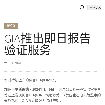
MENU
新闻稿
GIA推出即日报告
验证服务
一月 9, 2024
针对持续上升的伪冒GIA刻字个案
加州卡尔斯巴德
‧
2024
年
1
月
9
日
─
关注到最近一些实验室培育
钻石上发现仿冒GIA刻字，切磨媲美GIA美国宝石研究院鉴定的
天然钻石，GIA将采取强力措施应对。