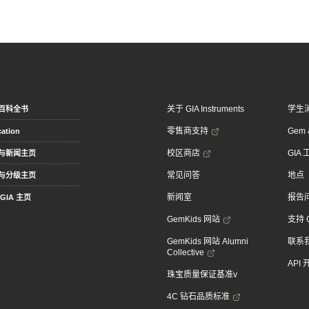
关于 GIA Instruments
学生
百科全书
零售商支持
Gem &
ation
校区商店
GIA
与新闻主页
常见问答
地点
与分级主页
新闻室
报告
GIA 主页
GemKids 网站
支持 
GemKids 网站 Alumni
联系
Collective
API
珠宝质量保证基准v
4C 钻石品质标准