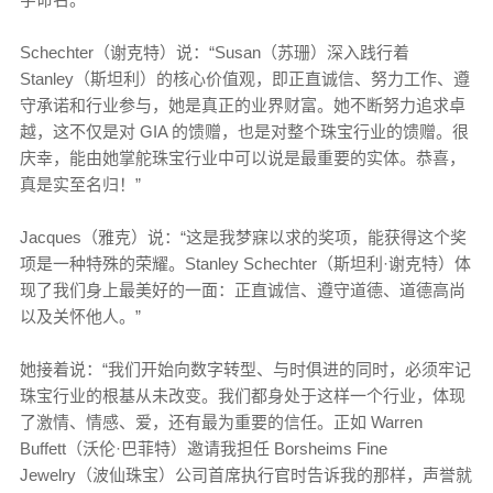
Schechter（谢克特）说：“Susan（苏珊）深入践行着
Stanley（斯坦利）的核心价值观，即正直诚信、努力工作、遵
守承诺和行业参与，她是真正的业界财富。她不断努力追求卓
越，这不仅是对 GIA 的馈赠，也是对整个珠宝行业的馈赠。很
庆幸，能由她掌舵珠宝行业中可以说是最重要的实体。恭喜，
真是实至名归！”
Jacques（雅克）说：“这是我梦寐以求的奖项，能获得这个奖
项是一种特殊的荣耀。Stanley Schechter（斯坦利·谢克特）体
现了我们身上最美好的一面：正直诚信、遵守道德、道德高尚
以及关怀他人。”
她接着说：“我们开始向数字转型、与时俱进的同时，必须牢记
珠宝行业的根基从未改变。我们都身处于这样一个行业，体现
了激情、情感、爱，还有最为重要的信任。正如 Warren
Buffett（沃伦·巴菲特）邀请我担任 Borsheims Fine
Jewelry（波仙珠宝）公司首席执行官时告诉我的那样，声誉就