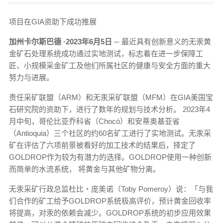
项目在GIA资助下成功推展
加州卡尔斯巴德
·2023年6月5日
─ 最近具有创新意义的无汞黄
金矿石处理系统成功通过实地测试，标志着在进一步保障工
匠、小规模采金矿工及他们所属社区的健康与安全方面的重大
努力与进展。
责任采矿联盟（ARM）和无汞采矿联盟（MFM）在GIA美国宝
石研究院的资助下，进行了数年的规划与技术分析。 2023年4
月中旬，哥伦比亚乔科省（Chocó）和安蒂奥基亚省
（Antioquia）三个社区的约60名矿工进行了实地测试。无汞采
矿在评估了六项前景被看好的加工技术的结果后，择定了
GOLDROP作为较为有潜力的选择。GOLDROP使用一种创新
而简单的水流系统， 将黄金与其他矿物分离。
无汞采矿行政总监杜比‧庞美诺（Toby Pomeroy）说：「与我
们合作的矿工给予GOLDROP系统极高评价，预计黄金回收率
将提高，对汞的依赖会减少。GOLDROP系统的初步应用效果