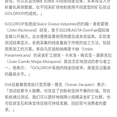
甚佳，可以从混合精矿的原矿中回收纯金及汞，未来将深入分
析量化具体数据，在不同采矿场地和使用不同类型的矿石验证
GOLDROP的成效。」
GOLDROP系统由Sluice Goose Industries的约翰‧里奇蒙德
（John Richmond）研发，曾于2023年AGTA GemFair国际珠
宝展公开展示。这台便携装置使用简便且成本效益高。实验室
测试结果显示，系统采集的纯金量高于传统的加工方法，包括
用汞加工的方案。来自乌尼翁帕纳梅里卡纳（Unión
Panamericana）的采金矿工胡安‧卡米洛‧梅吉亚‧莫斯克拉
（Juan Camilo Megia Mosquera）是这次实地测试的参与者之
一，他表示：「GOLDROP系统的纯金回收率，是我见过最高
的最高水平。」
GIA总裁兼首席执行官苏珊‧雅克（Susan Jacques）表示：
「测试结果令人鼓舞，也突显了创新和坚持不懈的价值。现在
系统通过测试，我们可以更好地保障小规模采金矿工社群，也
可促进宝石和珠宝供应链可持续发展，回应现今消费者的要
求。」