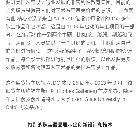
促进美国珠宝设计行业发展的非营利性教育集团，目前的
主要职责是提高人们对艺术珠宝审美价值的意识。 “主题变
奏曲”精心挑选了来自 AJDC 40 位设计师设计的 150 多件
珠宝作品和
艺术品
，这是自 1996 年启动的年度项目的一部
分。 每年都将由一到两个主题，比如
水
、
漩涡
、
眼泪
和
飞
行
，从而设计人员提供了一个良好的契机，让他们从自己
的角度进行解读。 这项活动催生了一系列理念相同的设计
作品，每个设计师都进行别具匠心的解读，以此发掘更多
被收藏家和博物馆奉为艺术品的美国珠宝设计作品。
这个展览旨在庆祝 AJDC 成立 25 周年。2013 年 9 月，该
展览在纽约福布斯画廊 (Forbes Galleries) 首次举办，随后
在美国俄亥俄州肯特州立大学 (Kent State University in
Ohio) 再次举办 。
特别的珠宝藏品展示出创新设计和技术