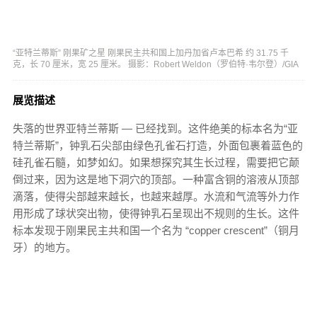
“亚特兰蒂斯” 刚果矿之星 刚果民主共和国上加丹加省卢本巴希 约 31.75 千
克，长 70 厘米，宽 25 厘米。 摄影：Robert Weldon（罗伯特·韦尔登）/GIA
展览描述
失落的世界亚特兰蒂斯 — 已经找到。这件绝美的标本名为“亚
特兰蒂斯”，钟乳石尖部由绿色孔雀石打造，外面包裹着蓝色的
硅孔雀石髓，如梦如幻。如果想探究其生长过程，需要把它颠
倒过来，因为这是地下洞穴的顶部。一种富含铜的溶液从顶部
滴落，使得尖部越来越长，也越来越厚。水流和气流等外力作
用形成了球状突出物，使得钟乳石呈现出不规则的生长。这件
标本发现于刚果民主共和国一个名为 “copper crescent”（铜月
牙）的地方。