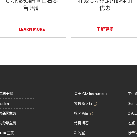
GIA NextGem™ 钻石零
探索 GIA 鉴定所的促销
售 培训
优惠
LEARN MORE
了解更多
关于 GIA Instruments
学生
百科全书
零售商支持
Gem &
ation
校区商店
GIA
与新闻主页
常见问答
地点
与分级主页
新闻室
报告
GIA 主页