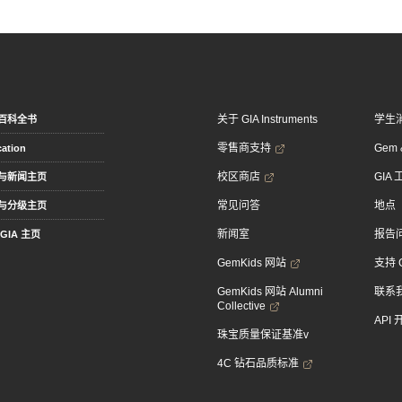
关于 GIA Instruments
学生
百科全书
零售商支持
Gem &
ation
校区商店
GIA
与新闻主页
常见问答
地点
与分级主页
新闻室
报告
GIA 主页
GemKids 网站
支持 
GemKids 网站 Alumni
联系
Collective
API
珠宝质量保证基准v
4C 钻石品质标准