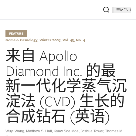
MENU
FEATURE
Gems & Gemology, Winter 2007, Vol. 43, No. 4
来自 Apollo
Diamond Inc. 的最
新一代化学蒸气沉
淀法 (CVD) 生长的
合成钻石 (英语)
Wuyi Wang
,
Matthew S. Hall
,
Kyaw Soe Moe
,
Joshua Tower
,
Thomas M.