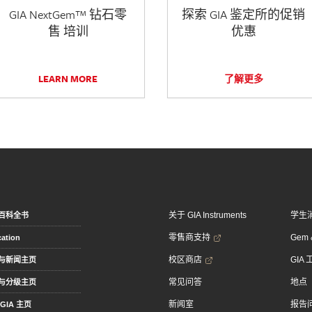
GIA NextGem™ 钻石零
探索 GIA 鉴定所的促销
售 培训
优惠
LEARN MORE
了解更多
关于 GIA Instruments
学生
百科全书
零售商支持
Gem &
ation
校区商店
GIA
与新闻主页
常见问答
地点
与分级主页
新闻室
报告
GIA 主页