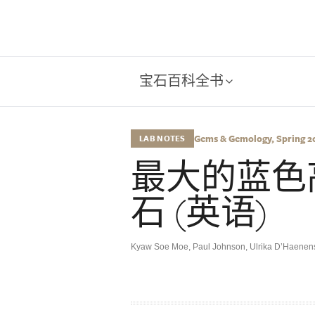
宝石百科全书
Gems & Gemology, Spring 201
LAB NOTES
最大的蓝色
石 (英语)
Kyaw Soe Moe
,
Paul Johnson
,
Ulrika D’Haenen