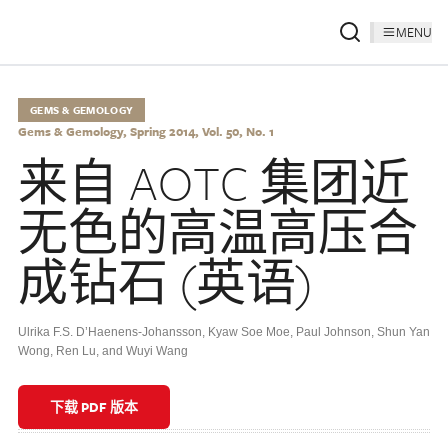
MENU
GEMS & GEMOLOGY
Gems & Gemology, Spring 2014, Vol. 50, No. 1
来自 AOTC 集团近
无色的高温高压合
成钻石 (英语)
Ulrika F.S. D’Haenens-Johansson, Kyaw Soe Moe, Paul Johnson, Shun Yan
Wong, Ren Lu, and Wuyi Wang
下载 PDF 版本