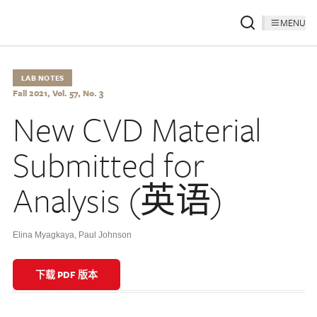
MENU
LAB NOTES
Fall 2021, Vol. 57, No. 3
New CVD Material
Submitted for
Analysis (英语)
Elina Myagkaya
,
Paul Johnson
下载 PDF 版本