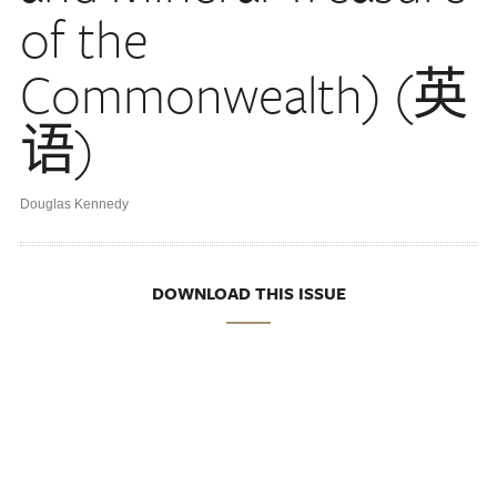
of the
Commonwealth) (英
语)
Douglas Kennedy
DOWNLOAD THIS ISSUE