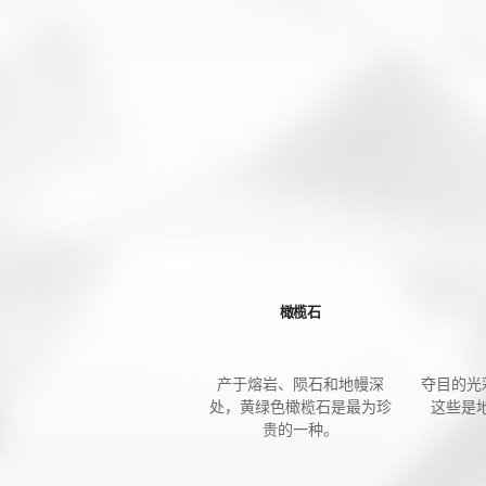
橄榄石
产于熔岩、陨石和地幔深
夺目的光
处，黄绿色橄榄石是最为珍
这些是
贵的一种。