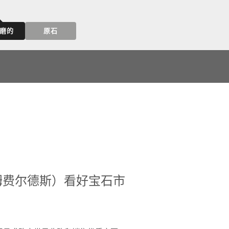
磨的
原石
s（吉姆费尔德斯）看好宝石市