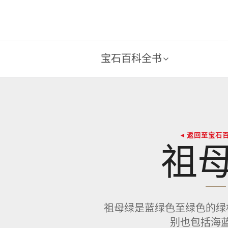
宝石百科全书
◂ 返回至宝石
祖
祖母绿是蓝绿色至绿色的绿
别也包括海