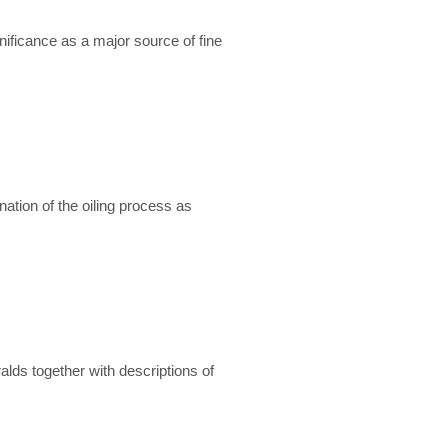
ificance as a major source of fine
ation of the oiling process as
lds together with descriptions of