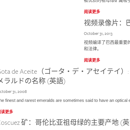
被优质的祖母绿矿藏吸
阅读更多
视频录像片：
October 31, 2013
视频编译了巴西最重要
和法律。
阅读更多
Gota de Aceite（ゴータ・デ・アセイテ
メラルドの名称 (英語)
ctober 31, 2008
he finest and rarest emeralds are sometimes said to have an optical ef
阅读更多
Coscuez 矿：哥伦比亚祖母绿的主要产地 (英