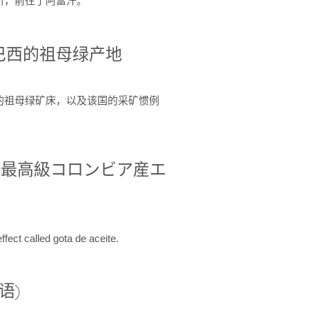
引，前往了阿富汗。
巴西的祖母绿产地
的祖母绿矿床，以及该国的采矿惯例
イ）: 最高級コロンビア産エ
fect called gota de aceite.
语)