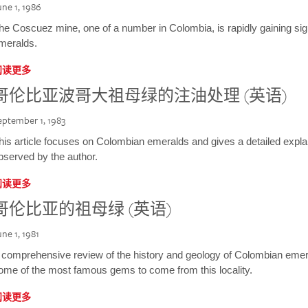
une 1, 1986
he Coscuez mine, one of a number in Colombia, is rapidly gaining sign
meralds.
阅读更多
哥伦比亚波哥大祖母绿的注油处理 (英语)
eptember 1, 1983
his article focuses on Colombian emeralds and gives a detailed explan
bserved by the author.
阅读更多
哥伦比亚的祖母绿 (英语)
une 1, 1981
 comprehensive review of the history and geology of Colombian emera
ome of the most famous gems to come from this locality.
阅读更多