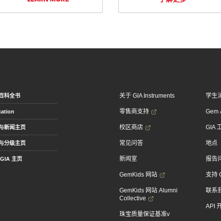
关于 GIA Instruments
学生
百科全书
零售商支持
Gem &
ation
校区商店
GIA
与新闻主页
常见问答
地点
与分级主页
新闻室
报告
GIA 主页
GemKids 网站
支持 
GemKids 网站 Alumni
联系
Collective
API
珠宝质量保证基准v