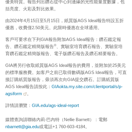
優美特質。報告列出鑽石從中心到邊緣的光性能量度數據，包
括亮度、火彩及對比效果。
由2024年4月15日至5月15日，紙質版AGS Ideal報告特設五折
優惠，收費僅2.50美元。此限時優惠在全球通用。
客戶可要求在下列GIA報告附加AGS Ideal報告：鑽石鑑定報
®
告、鑽石鑑定精簡版報告
、實驗室培育鑽石報告、實驗室培
育鑽石鑑定精簡版報告、電子版鑽石報告及鑽石精要報告。
GIA將另行收取紙質版AGS Ideal報告的費用，並附加於25美元
的標準服務費。如客戶之前已取得數碼版AGS Ideal報告，可直
接訂購紙質版報告，毋須再次向GIA提交鑽石。訂購紙質版
AGS Ideal報告請按此：
GIAokta.my.site.com/clientportal/s/p-
agsiform
。
詳情請瀏覽：
GIA.edu/ags-ideal-report
媒體查詢請聯絡內莉‧巴內特（Nellie Barnett）：電郵
nbarnett@gia.edu
或電話+1 760-603-4184。