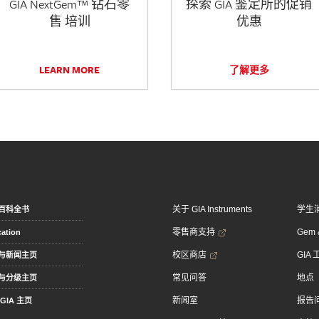
GIA NextGem™ 钻石零
探索 GIA 鉴定所的促销
售 培训
优惠
LEARN MORE
了解更多
关于 GIA Instruments
学生
百科全书
零售商支持
Gem &
ation
校区商店
GIA
与新闻主页
常见问答
地点
与分级主页
新闻室
报告
GIA 主页