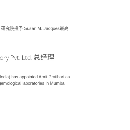
授予 Susan M. Jacques最高
ory Pvt. Ltd. 总经理
India) has appointed Amit Pratihari as
 gemological laboratories in Mumbai