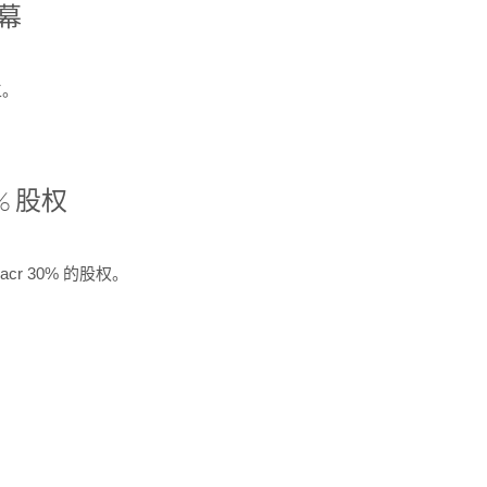
开幕
生。
% 股权
cr 30% 的股权。