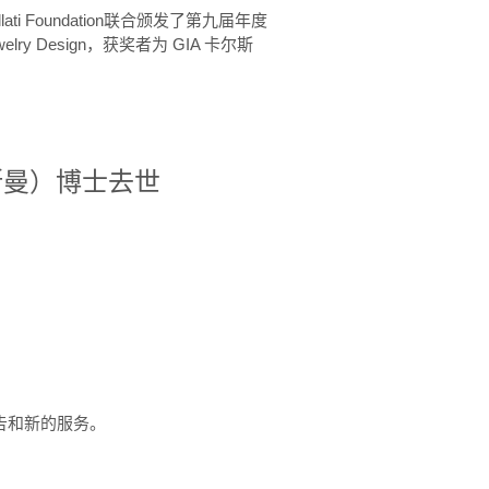
ellati Foundation联合颁发了第九届年度
 in Jewelry Design，获奖者为 GIA 卡尔斯
治·罗斯曼）博士去世
定报告和新的服务。