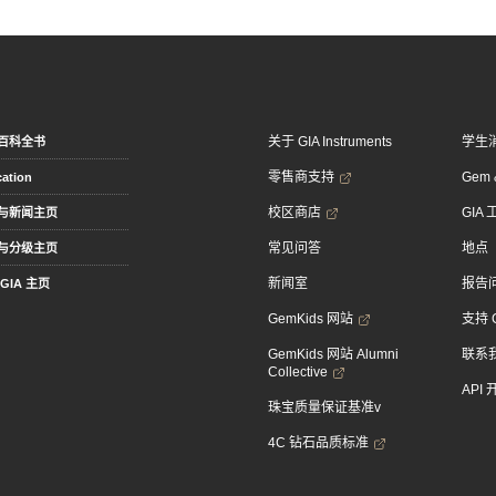
关于 GIA Instruments
学生
百科全书
零售商支持
Gem &
ation
校区商店
GIA
与新闻主页
常见问答
地点
与分级主页
新闻室
报告
GIA 主页
GemKids 网站
支持 
GemKids 网站 Alumni
联系
Collective
API
珠宝质量保证基准v
4C 钻石品质标准