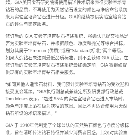
起，GIA美国宝石研究院将使用描述性术语来表征实验室培育
钻石的品质，不再使用为天然钻石设立的颜色与净度命名系统
来为实验室培育钻石进行分级。GIA将继续提供实验室培育钻
石的评估与鉴定服务。
修订后的 GIA 实验室培育钻石描述系统，将确认已提交物品是
否为实验室培育钻石，并根据颜色、净度和抛光等综合指标，
划分其属于“Premium(优质)”或是“Standard(标准)”两个等级。
如果人造钻石未达到最低品质标准，则不会获得 GIA 认证。在
修订后的实验室培育钻石描述系统最终确定前，GIA 将继续提
供现有的实验室培育钻石相关服务。
“如同其他人造宝石材料，我们预计实验室培育钻石的受欢迎和
接受度会延续。”GIA执行副总裁兼鉴定所及研发部行政总裁
Tom Moses表示。“超过 95% 的实验室培育钻石进入市场时，
颜色与净度上落在极为狭窄的范围。因此不再适合使用为天然
钻石所设的术语来描述。”
GIA 于 1940年代制定了全球公认的天然钻石颜色与净度分级标
准，旨在清晰传达钻石特征并减少消费者困惑。此次对实验室