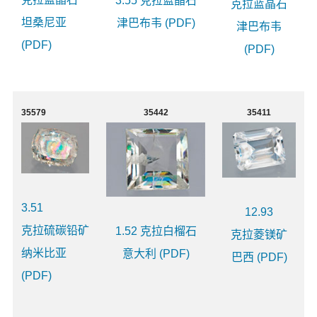
3.55 克拉蓝晶石
克拉蓝晶石
坦桑尼亚
津巴布韦 (PDF)
津巴布韦
(PDF)
(PDF)
35579
35442
35411
3.51
12.93
克拉硫碳铅矿
1.52 克拉白榴石
克拉菱镁矿
纳米比亚
意大利 (PDF)
巴西 (PDF)
(PDF)