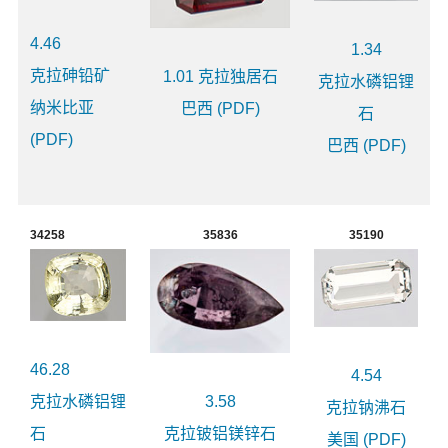
4.46
1.34
克拉砷铅矿
1.01 克拉独居石
克拉水磷铝锂
纳米比亚
巴西 (PDF)
石
(PDF)
巴西 (PDF)
34258
35836
35190
46.28
4.54
克拉水磷铝锂
3.58
克拉钠沸石
石
克拉铍铝镁锌石
美国 (PDF)