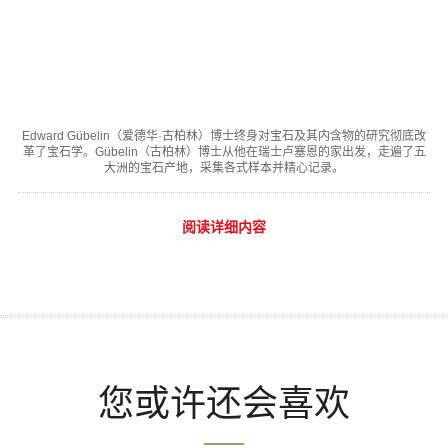
Edward Gübelin（爱德华·古柏林）博士终身对宝石及其内含物的研究彻底改
革了宝石学。Gübelin（古柏林）博士从他在瑞士卢塞恩的家出发，走遍了五
大洲的宝石产地，采集各式样本并精心记录。
阅读详细内容
您或许还会喜欢