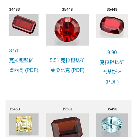
34483
35448
35449
3.51
9.90
克拉钽锰矿
5.51 克拉钽锰矿
克拉钽锰矿
墨西哥 (PDF)
莫桑比克 (PDF)
巴基斯坦
(PDF)
35453
35581
35456