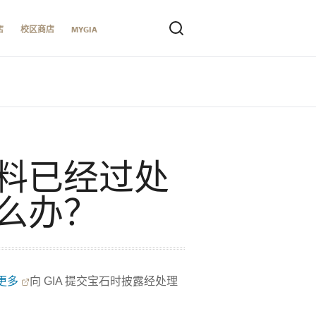
店
校区商店
MYGIA
料已经过处
么办？
更多
向 GIA 提交宝石时披露经处理