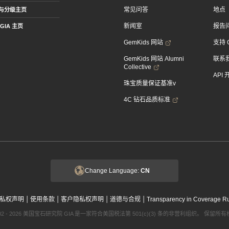
常见问答
地点
与分级主页
新闻室
报告
GIA 主页
GemKids 网站
支持 
GemKids 网站 Alumni
联系
Collective
API
珠宝质量保证基准v
4C 钻石品质标准
Change Language:
CN
|
|
|
|
私权声明
使用条款
客户隐私权声明
道德与合规
Transparency in Coverage R
002 - 2026 美国宝石研究院 GIA 是一家符合美国税法第 501(c)(3) 条的非营利组织。 保留所