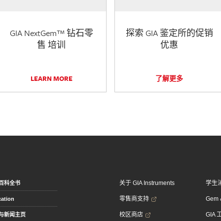
GIA NextGem™ 钻石零
探索 GIA 鉴定所的促销
售 培训
优惠
LEARN MORE
了解更多
关于 GIA Instruments
学生
百科全书
零售商支持
Gem &
ation
校区商店
GIA
与新闻主页