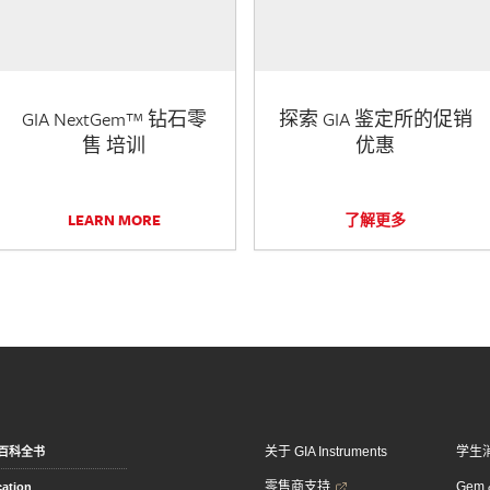
GIA NextGem™ 钻石零
探索 GIA 鉴定所的促销
售 培训
优惠
LEARN MORE
了解更多
关于 GIA Instruments
学生
百科全书
零售商支持
Gem &
ation