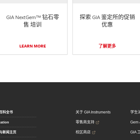
GIA NextGem™ 钻石零
探索 GIA 鉴定所的促销
售 培训
优惠
LEARN MORE
了解更多
关于 GIA Instruments
学生
百科全书
零售商支持
Gem &
ation
校区商店
GIA
与新闻主页