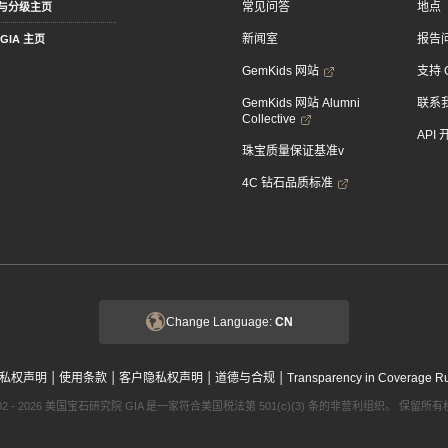
常见问答
地点
与分级主页
新闻室
报告
GIA 主页
GemKids 网站
支持 
GemKids 网站 Alumni
联系
Collective
API
珠宝质量保证基准v
4C 钻石品质标准
Change Language:
CN
|
|
|
|
私权声明
使用条款
客户隐私权声明
道德与合规
Transparency in Coverage R
002 - 2026 美国宝石研究院 GIA 是一家符合美国税法第 501(c)(3) 条的非营利组织。 保留所