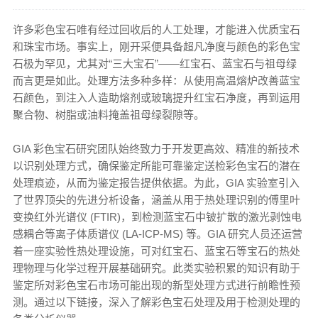
许多彩色宝石唯有经过回收后的人工处理，才能进入优质宝石
和珠宝市场。事实上，刚开采便具备超凡净度与颜色的彩色宝
石极为罕见，尤其对“三大宝石”——红宝石、蓝宝石与祖母绿
而言更是如此。处理方法多种多样：从使用高温熔炉改善蓝宝
石颜色，到注入人造助熔剂或玻璃提升红宝石净度，再到运用
聚合物、树脂或油料掩盖祖母绿裂隙等。
GIA 彩色宝石研究团队始终致力于开发更高效、精准的新技术
以识别处理方式，确保鉴定所能可靠鉴定送检彩色宝石的潜在
处理痕迹，从而为鉴定报告提供依据。为此，GIA 实验室引入
了世界顶尖的先进分析设备，涵盖从用于热处理识别的傅里叶
变换红外光谱仪 (FTIR)，到检测蓝宝石中铍扩散的激光剥蚀电
感耦合等离子体质谱仪 (LA-ICP-MS) 等。GIA 研究人员还运营
着一座实验性热处理设施，可对红宝石、蓝宝石等宝石的热处
理物理与化学过程开展基础研究。此类实验积累的知识有助于
鉴定所对彩色宝石市场可能出现的新型处理方式进行前瞻性预
测。通过以下链接，深入了解彩色宝石处理及用于检测处理的