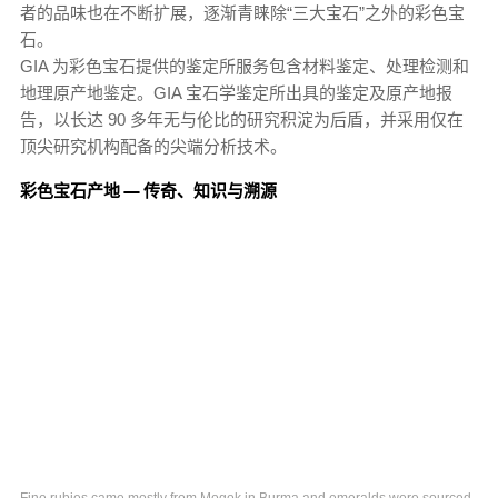
者的品味也在不断扩展，逐渐青睐除“三大宝石”之外的彩色宝
石。
GIA 为彩色宝石提供的鉴定所服务包含材料鉴定、处理检测和
地理原产地鉴定。GIA 宝石学鉴定所出具的鉴定及原产地报
告，以长达 90 多年无与伦比的研究积淀为后盾，并采用仅在
顶尖研究机构配备的尖端分析技术。
彩色宝石产地 — 传奇、知识与溯源
Fine rubies came mostly from Mogok in Burma and emeralds were sourced