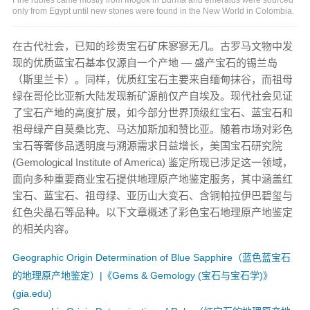
only from Egypt until new stones were found in the New World in Colombia.
在古代社会，已知的珍贵宝石矿床寥寥无几。古罗马文物中发
现的优质蓝宝石基本仅源自一个产地 — 盛产宝石的锡兰岛
（斯里兰卡）。同样，优质红宝石主要来自缅甸抹谷，而祖母
绿在哥伦比亚新大陆发现新矿源前仅产自埃及。现代社会见证
了宝石产地的高度扩展，如今部分世界顶级红宝石、蓝宝石和
祖母绿产自莫桑比克、马达加斯加和赞比亚。随着市场对彩色
宝石等奢侈品透明度与溯源需求日益增长，美国宝石研究院
(Gemological Institute of America) 鉴定所现已涉足这一领域，
面向多种重要商业宝石提供地理原产地鉴定服务，其中涵盖红
宝石、蓝宝石、祖母绿、亚历山大变石、含铜帕拉伊巴碧玺与
红色尖晶石等品种。以下文章概述了彩色宝石地理原产地鉴定
的相关内容。
Geographic Origin Determination of Blue Sapphire（蓝色蓝宝石
的地理原产地鉴定）|《Gems & Gemology (宝石与宝石学)》
(gia.edu)