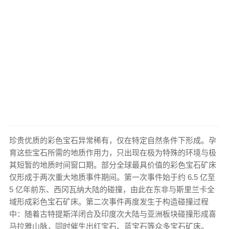
珍贵优质的彩色宝石异常稀有，仅在特定自然条件下形成。孕
育这些宝石所需的地质作用力，只出现在极为特殊的环境与极
其短暂的地质时间窗口期。部分全球最具价值的彩色宝石矿床
仅形成于两次重大地质事件期间。第一次事件始于约 6.5 亿至
5 亿年前东、西冈瓦纳大陆的碰撞，由此在东非与斯里兰卡全
域形成彩色宝石矿床。第二次事件再度发生于构造碰撞过程
中：随着古特提斯洋闭合及印度次大陆与亚洲板块碰撞形成喜
马拉雅山脉，同时催生出红宝石、蓝宝石等众多宝石矿床。