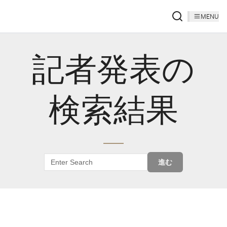
MENU
記者発表の
検索結果
進む