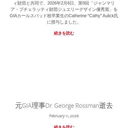
ィ財団と共同で、2026年2月6日、第9回「ジャンマリ
ア・ブチェラッティ財団ジュエリーデザイン優秀賞」を
GIAカールスバッド校卒業生のCatherine “Cathy” Aulick氏
に授与しました。
続きを読む
元GIA理事Dr. George Rossman逝去
February 11, 2026
続きを読む