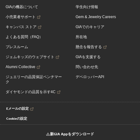
GIAの機器について
学生向け情報
小売業者サポート
Gem & Jewelry Careers
キャンパス ストア
GIAでのキャリア
よくある質問（FAQ）
所在地
プレスルーム
懸念を報告する
ジェムキッズのウェブサイト
GIAを支援する
Alumni Collective
問い合わせ先
ジュエリーの品質保証ベンチマー
デベロッパーAPI
ク
ダイヤモンドの品質を示す4C
Eメールの設定
Cookieの設定
新GIA Appをダウンロード