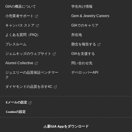
GIAの機器について
学生向け情報
小売業者サポート
Gem & Jewelry Careers
キャンパス ストア
GIAでのキャリア
よくある質問（FAQ）
所在地
プレスルーム
懸念を報告する
ジェムキッズのウェブサイト
GIAを支援する
Alumni Collective
問い合わせ先
ジュエリーの品質保証ベンチマー
デベロッパーAPI
ク
ダイヤモンドの品質を示す4C
Eメールの設定
Cookieの設定
新GIA Appをダウンロード