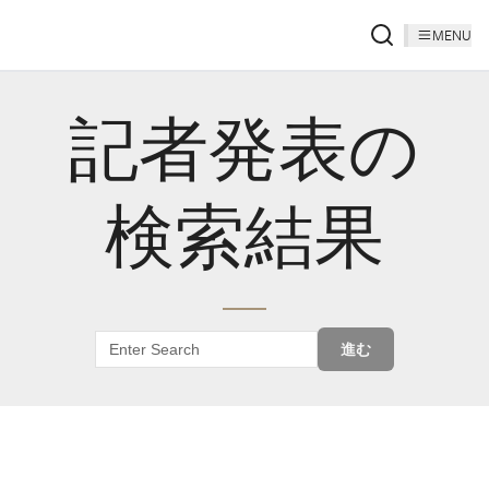
MENU
記者発表の
検索結果
進む