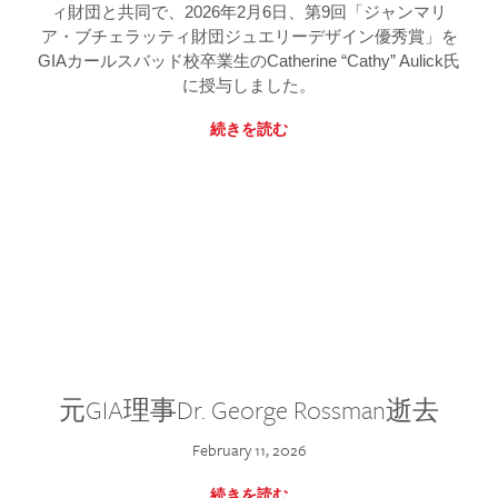
ィ財団と共同で、2026年2月6日、第9回「ジャンマリ
ア・ブチェラッティ財団ジュエリーデザイン優秀賞」を
GIAカールスバッド校卒業生のCatherine “Cathy” Aulick氏
に授与しました。
続きを読む
元GIA理事Dr. George Rossman逝去
February 11, 2026
続きを読む