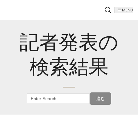
MENU
記者発表の
検索結果
進む