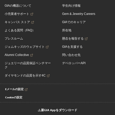
GIAの機器について
学生向け情報
小売業者サポート
Gem & Jewelry Careers
キャンパス ストア
GIAでのキャリア
よくある質問（FAQ）
所在地
プレスルーム
懸念を報告する
ジェムキッズのウェブサイト
GIAを支援する
Alumni Collective
問い合わせ先
ジュエリーの品質保証ベンチマー
デベロッパーAPI
ク
ダイヤモンドの品質を示す4C
Eメールの設定
Cookieの設定
新GIA Appをダウンロード