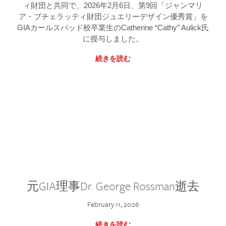
ィ財団と共同で、2026年2月6日、第9回「ジャンマリ
ア・ブチェラッティ財団ジュエリーデザイン優秀賞」を
GIAカールスバッド校卒業生のCatherine “Cathy” Aulick氏
に授与しました。
続きを読む
元GIA理事Dr. George Rossman逝去
February 11, 2026
続きを読む