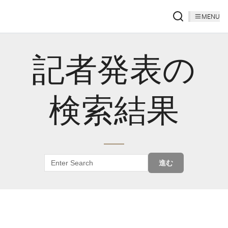
MENU
記者発表の
検索結果
進む