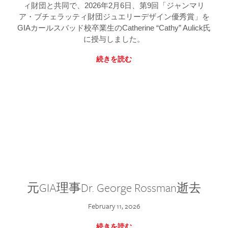
ィ財団と共同で、2026年2月6日、第9回「ジャンマリ
ア・ブチェラッティ財団ジュエリーデザイン優秀賞」を
GIAカールスバッド校卒業生のCatherine “Cathy” Aulick氏
に授与しました。
続きを読む
元GIA理事Dr. George Rossman逝去
February 11, 2026
続きを読む