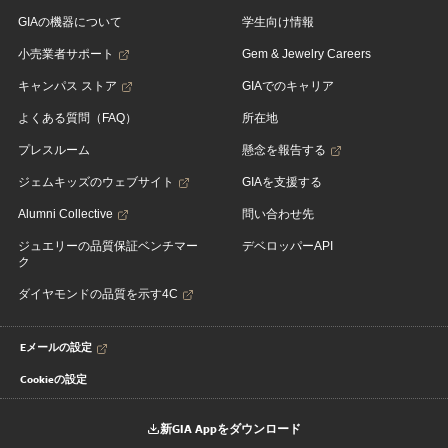
GIAの機器について
学生向け情報
小売業者サポート
Gem & Jewelry Careers
キャンパス ストア
GIAでのキャリア
よくある質問（FAQ）
所在地
プレスルーム
懸念を報告する
ジェムキッズのウェブサイト
GIAを支援する
Alumni Collective
問い合わせ先
ジュエリーの品質保証ベンチマー
デベロッパーAPI
ク
ダイヤモンドの品質を示す4C
Eメールの設定
Cookieの設定
新GIA Appをダウンロード